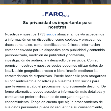
Su privacidad es importante para
nosotros
Imagen de archivo
Nosotros y nuestros 1733
socios
almacenamos y/o accedemos
a información en un dispositivo, como cookies, y procesamos
datos personales, como identificadores únicos e información
estándar enviada por un dispositivo para publicidad y contenido
La semana que viene Ceuta acogerá la celebración de los
personalizado, medición de publicidad y contenido,
plenos correspondientes a este mes de abril. Plenos con
investigación de audiencia y desarrollo de servicios.
Con su
puntos del orden del día entre los que destaca una
permiso, nosotros y nuestros socios podemos utilizar datos de
localización geográfica precisa e identificación mediante las
propuesta de la consejera de Hacienda, Transición
características de dispositivos. Puede hacer clic para otorgarnos
Económica y Transformación Digital, Kissy Chandiramani,
su consentimiento a nosotros y a nuestros 1733 socios para
acerca de las bonificaciones previstas en varios ámbitos.
que llevemos a cabo el procesamiento previamente descrito. De
forma alternativa, puede acceder a información más detallada y
La construcción, la vivienda, los residuos sólidos, el
cambiar sus preferencias antes de otorgar o negar su
deporte o la justicia social son áreas que se verán
consentimiento.
Tenga en cuenta que algún procesamiento de
sus datos personales puede no requerir de su consentimiento,
mejoradas con la aprobación de rebajas.