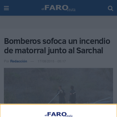
Bomberos sofoca un incendio
de matorral junto al Sarchal
Por
Redacción
17/08/2015 - 05:17