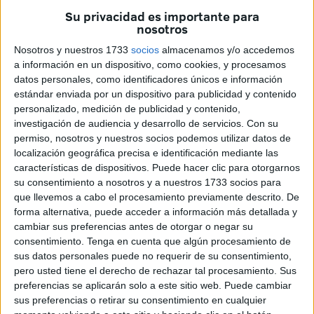
Su privacidad es importante para
nosotros
Nosotros y nuestros 1733
socios
almacenamos y/o accedemos
a información en un dispositivo, como cookies, y procesamos
datos personales, como identificadores únicos e información
Efectivos del Servicio de Extinción de Incendios (SEIS)
estándar enviada por un dispositivo para publicidad y contenido
sofocaron ayer por la tarde un pequeño fuego que se había
personalizado, medición de publicidad y contenido,
declarado, por causas que se desconocen, en las
investigación de audiencia y desarrollo de servicios.
Con su
inmediaciones de la pista polideportiva de la barriada del
permiso, nosotros y nuestros socios podemos utilizar datos de
localización geográfica precisa e identificación mediante las
Sarchal y justo detrás de la antigua cárcel de mujeres.
características de dispositivos. Puede hacer clic para otorgarnos
su consentimiento a nosotros y a nuestros 1733 socios para
Fue una actuación que se resolvió sin mayores
que llevemos a cabo el procesamiento previamente descrito. De
complicaciones y que se extendió por unos 100 metros
forma alternativa, puede acceder a información más detallada y
cuadrados. Los Bomberos, que desplazaron hacia la zona
cambiar sus preferencias antes de otorgar o negar su
dos vehículos, emplearon unos 500 litros de agua para
consentimiento.
Tenga en cuenta que algún procesamiento de
sus datos personales puede no requerir de su consentimiento,
sofocar las llamas y contaron además con apoyo de la
pero usted tiene el derecho de rechazar tal procesamiento. Sus
Guardia Civil. La superficie quemada es matorral seco y
preferencias se aplicarán solo a este sitio web. Puede cambiar
monte bajo fundamentalmente.
sus preferencias o retirar su consentimiento en cualquier