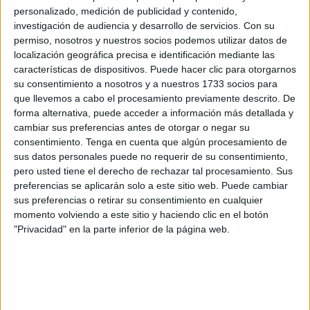
en una rueda de prensa.
personalizado, medición de publicidad y contenido,
investigación de audiencia y desarrollo de servicios.
Con su
Yann Bodiger
está siendo habitual en la rotación
, si
permiso, nosotros y nuestros socios podemos utilizar datos de
bien no de titular, cuenta para el técnico para dar ese plus
localización geográfica precisa e identificación mediante las
en lo minutos finales. “Me voy acostumbrando a todo, estoy
características de dispositivos. Puede hacer clic para otorgarnos
su consentimiento a nosotros y a nuestros 1733 socios para
cogiendo el ritmo y la idea del equipo”, añadió. “Entro en
que llevemos a cabo el procesamiento previamente descrito. De
los minutos finales para lo que se me necesita y voy
forma alternativa, puede acceder a información más detallada y
siempre listo para lo que se me pide”, añadió el pivote
cambiar sus preferencias antes de otorgar o negar su
francés. “A seguir en la dinámica”, comentó un jugador que
consentimiento.
Tenga en cuenta que algún procesamiento de
se asegura contento en el equipo.
sus datos personales puede no requerir de su consentimiento,
pero usted tiene el derecho de rechazar tal procesamiento. Sus
preferencias se aplicarán solo a este sitio web. Puede cambiar
Buscando hueco en el equipo
sus preferencias o retirar su consentimiento en cualquier
momento volviendo a este sitio y haciendo clic en el botón
Yann Bodiger llegó siendo uno de los fichajes de más
"Privacidad" en la parte inferior de la página web.
experiencia y bagaje en la categoría para el equipo
.
Comenzó como titular, ha ido perdiendo el puesto pero
sigue entrando. “Yo estoy feliz, haciendo mi camino a nivel
personal”, comenta el francés. Bodiger tuvo molestias a