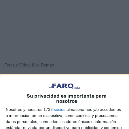
Fotos y Vídeo: Kike Román
La Agrupación Deportiva Ceuta
sigue navegando su
Su privacidad es importante para
mejor momento en LaLiga Hypermotion y afronta un
nosotros
duelo de altura en el estadio Municipal Reino de León
Nosotros y nuestros 1733
socios
almacenamos y/o accedemos
contra la Cultural Leonesa
. En los días previos, el pivote
a información en un dispositivo, como cookies, y procesamos
datos personales, como identificadores únicos e información
de la AD Ceuta, Yann Bodiger, ha atendido a los medios
estándar enviada por un dispositivo para publicidad y contenido