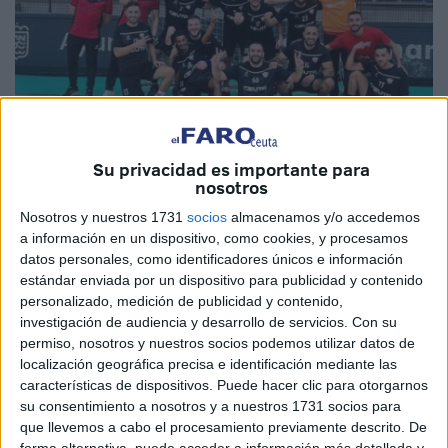
Su privacidad es importante para
nosotros
Imagen de archivo
Nosotros y nuestros 1731
socios
almacenamos y/o accedemos
a información en un dispositivo, como cookies, y procesamos
datos personales, como identificadores únicos e información
estándar enviada por un dispositivo para publicidad y contenido
personalizado, medición de publicidad y contenido,
El
BM Ramón y Cajal
de Ceuta tiene una temporada
investigación de audiencia y desarrollo de servicios.
Con su
distinta a las anteriores, sobre todo, porque apuesta fuerte
permiso, nosotros y nuestros socios podemos utilizar datos de
por competir en categoría nacional. Esta campaña tendrá
localización geográfica precisa e identificación mediante las
características de dispositivos. Puede hacer clic para otorgarnos
tres conjuntos en distintas categorías
para intentar dar
su consentimiento a nosotros y a nuestros 1731 socios para
la talla en cada una de ellas.
que llevemos a cabo el procesamiento previamente descrito. De