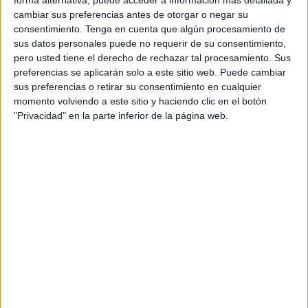
forma alternativa, puede acceder a información más detallada y
Los tres conjuntos empezarán a la misma vez, el
cambiar sus preferencias antes de otorgar o negar su
presidente confirmó que los entrenamientos se iniciarán el
consentimiento.
Tenga en cuenta que algún procesamiento de
26 de agosto, en el
pabellón 'La Libertad'.
sus datos personales puede no requerir de su consentimiento,
pero usted tiene el derecho de rechazar tal procesamiento. Sus
Será la primera vez de ver a estos tres conjuntos que
preferencias se aplicarán solo a este sitio web. Puede cambiar
sus preferencias o retirar su consentimiento en cualquier
tendrán un difícil panorama teniendo que jugar en
momento volviendo a este sitio y haciendo clic en el botón
categoría nacional.
"Privacidad" en la parte inferior de la página web.
El sénior masculino, que estará en la Segunda División,
aún está por cerrar la contratación de un nuevo entrenador.
Se espera que en los próximos días todo llegue a buen
puerto y el técnico se anuncie en este club.
El inicio de la pretemporada no debe variar y estarán a
disposición todos los jugadores.
El técnico del equipo femenino de
Primera División Nacional serán