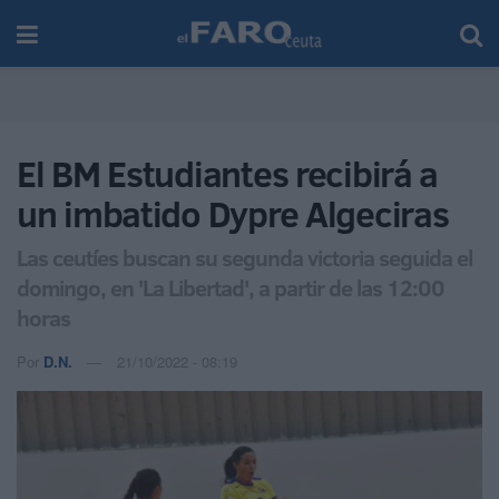
El BM Estudiantes recibirá a
un imbatido Dypre Algeciras
Las ceutíes buscan su segunda victoria seguida el
domingo, en 'La Libertad', a partir de las 12:00
horas
Por
D.N.
21/10/2022 - 08:19