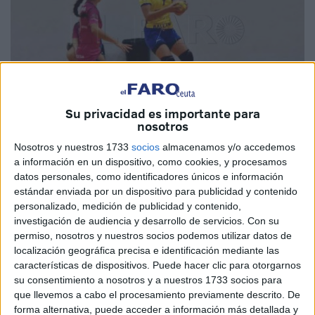
Su privacidad es importante para
nosotros
Imagen de Archivo
Nosotros y nuestros 1733
socios
almacenamos y/o accedemos
a información en un dispositivo, como cookies, y procesamos
datos personales, como identificadores únicos e información
estándar enviada por un dispositivo para publicidad y contenido
personalizado, medición de publicidad y contenido,
Este domingo se volverá a respirar balonmano
en el
investigación de audiencia y desarrollo de servicios.
Con su
pabellón de La Libertad
. Eso será gracias al BM
permiso, nosotros y nuestros socios podemos utilizar datos de
Estudiantes de Ceuta que jugará su segundo encuentro en
localización geográfica precisa e identificación mediante las
características de dispositivos. Puede hacer clic para otorgarnos
la Primera División Nacional.
su consentimiento a nosotros y a nuestros 1733 socios para
que llevemos a cabo el procesamiento previamente descrito. De
Para este encuentro, las ceutíes recibirán al Dypre
forma alternativa, puede acceder a información más detallada y