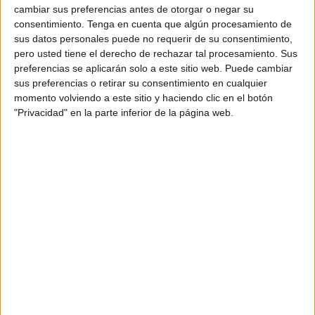
Algeciras, a partir de las 12:00 horas. Un partido de gran
cambiar sus preferencias antes de otorgar o negar su
envergadura donde a buen seguro se va a ver mucho nivel
consentimiento.
Tenga en cuenta que algún procesamiento de
de balonmano
.
sus datos personales puede no requerir de su consentimiento,
pero usted tiene el derecho de rechazar tal procesamiento. Sus
El rival a batir, el Dypre Algeciras, ahora mismo
lidera la
preferencias se aplicarán solo a este sitio web. Puede cambiar
sus preferencias o retirar su consentimiento en cualquier
clasificación
después de su triunfo la pasada jornada en
momento volviendo a este sitio y haciendo clic en el botón
su pabellón ante el Balonmano Proin Triana Big DT por
"Privacidad" en la parte inferior de la página web.
27-23.
El equipo algecireño es uno de los habituales en esta
categoría y seguro que será un difícil rival para las ceutíes.
Eso sí, las caballas están demostrando un gran nivel y
seguro que intentarán conseguir la segunda victoria en
casa para colocarse en los puestos altos de la tabla.
El CB Ramón y Cajal abre las puertas
de su escuela