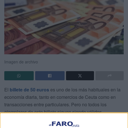
Imagen de archivo
El
billete de 50 euros
es uno de los más habituales en la
economía diaria, tanto en comercios de Ceuta como en
transacciones entre particulares. Pero no todos los
ejemplares de este billete siguen siendo válidos.
El
Banco de España está retirando ciertos billetes de