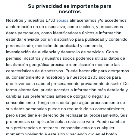
50 euros
por estar deteriorados, manipulados de forma
Su privacidad es importante para
nosotros
intencionada o por haber sido contaminados con tintas de
seguridad. A continuación, te explicamos
qué billetes de
Nosotros y nuestros 1733
socios
almacenamos y/o accedemos
50 euros se pueden canjear
, cuáles no, y qué pasos
a información en un dispositivo, como cookies, y procesamos
datos personales, como identificadores únicos e información
debes seguir si recibes uno en mal estado.
estándar enviada por un dispositivo para publicidad y contenido
personalizado, medición de publicidad y contenido,
¿Qué billetes de 50 euros se pueden
investigación de audiencia y desarrollo de servicios.
Con su
permiso, nosotros y nuestros socios podemos utilizar datos de
cambiar?
localización geográfica precisa e identificación mediante las
características de dispositivos. Puede hacer clic para otorgarnos
Aunque los billetes de euro están fabricados con
papel
su consentimiento a nosotros y a nuestros 1733 socios para
100% de algodón
y son altamente resistentes, el uso
que llevemos a cabo el procesamiento previamente descrito. De
forma alternativa, puede acceder a información más detallada y
prolongado termina pasándoles factura.
Billetes sucios,
cambiar sus preferencias antes de otorgar o negar su
rotos, quemados o mojados
pueden perder parte de su
consentimiento.
Tenga en cuenta que algún procesamiento de
funcionalidad, pero en muchos casos siguen siendo
sus datos personales puede no requerir de su consentimiento,
canjeables.
pero usted tiene el derecho de rechazar tal procesamiento. Sus
preferencias se aplicarán solo a este sitio web. Puede cambiar
El
Banco de España permite cambiar los billetes
sus preferencias o retirar su consentimiento en cualquier
momento volviendo a este sitio y haciendo clic en el botón