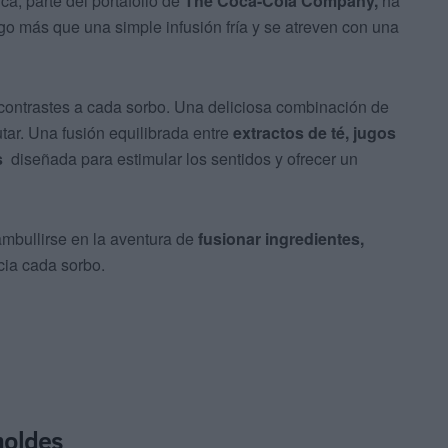
a, parte del portafolio de
The Coca-Cola Company,
ha
o más que una simple infusión fría y se atreven con una
 contrastes a cada sorbo. Una deliciosa combinación de
frutar. Una fusión equilibrada entre
extractos de té, jugos
s
diseñada para estimular los sentidos y ofrecer un
mbullirse en la aventura de
fusionar ingredientes,
ia cada sorbo.
moldes