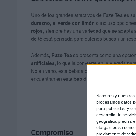
Uno de los grandes atractivos de Fuze Tea es su v
durazno, el verde con limón
o incluso opcione
rojos,
siempre hay una variedad que se adapta a 
de té
está pensada para quienes buscan un respiro 
Además
, Fuze Tea
se presenta como una opció
artificiales
, lo que la convierte en la elegida par
No en vano, esta bebida de té suma
adeptos ent
encuentran en esta
bebida de té
el equilibrio ide
Nosotros y nuestro
procesamos datos per
para publicidad y co
desarrollo de servici
geográfica precisa e 
otorgarnos su conse
Compromiso
previamente descrito