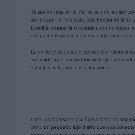
Ya sea en casa, en la oficina, en una reunión co
semana por la Península, esta
bebida de té
se a
L facilita compartir o llevarla a donde vayas,
m
acompañante perfecto para cualquier comida o s
En un contexto donde el consumidor valora tanto
consolida como una
bebida de té
que responde a
auténtico, lo funcional y lo placentero.
Fuze Tea representa una nueva forma de entend
como
un pequeño lujo diario que nos conecta c
ahora
. Si estás buscando una opción que combine