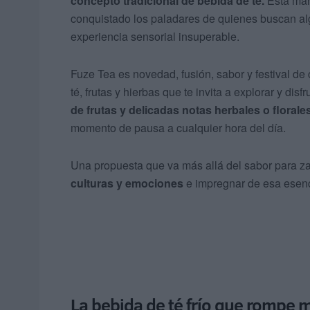
concepto tradicional de bebida de té.
Esta marc
conquistado los paladares de quienes buscan alg
experiencia sensorial insuperable.
Fuze Tea es novedad, fusión, sabor y festival de
té, frutas y hierbas que te invita a explorar y dis
de frutas y delicadas notas herbales o florale
momento de pausa a cualquier hora del día.
Una propuesta que va más allá del sabor para za
culturas y emociones
e impregnar de esa esenc
La bebida de té frío que rompe 