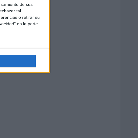
esamiento de sus
echazar tal
erencias o retirar su
vacidad" en la parte