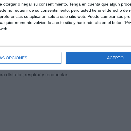
e otorgar o negar su consentimiento.
Tenga en cuenta que algún proc
de no requerir de su consentimiento, pero usted tiene el derecho de r
bida de té
deliciosa, sino también por
su impacto
referencias se aplicarán solo a este sitio web. Puede cambiar sus pref
de fuentes sostenibles certificadas por Rainforest
alquier momento volviendo a este sitio y haciendo clic en el botón "Pri
 promueve prácticas agrícolas responsables.
Este
 web.
bién en sus envases reciclables y en su mensaje
ÁS OPCIONES
ACEPTO
conectarse con ellos mismos y con el entorno,
onal. Bajo el lema ‘Tómate un momento’, Fuze Tea
a disfrutar, respirar y reconectar.