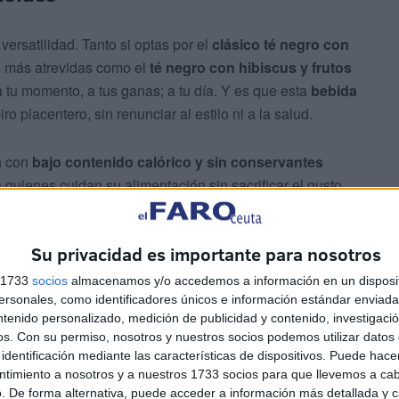
ersatilidad. Tanto si optas por el
clásico té negro con
s más atrevidas como el
té negro con hibiscus y frutos
tu momento, a tus ganas; a tu día. Y es que esta
bebida
placentero, sin renunciar al estilo ni a la salud.
n con
bajo contenido calórico y sin conservantes
a quienes cuidan su alimentación sin sacrificar el gusto.
re los más deportistas y amantes del wellness,
que
al entre disfrute y bienestar.
Su privacidad es importante para nosotros
s 1733
socios
almacenamos y/o accedemos a información en un disposit
sonales, como identificadores únicos e información estándar enviada 
ntenido personalizado, medición de publicidad y contenido, investigaci
os.
Con su permiso, nosotros y nuestros socios podemos utilizar datos 
identificación mediante las características de dispositivos. Puede hacer
ntimiento a nosotros y a nuestros 1733 socios para que llevemos a ca
. De forma alternativa, puede acceder a información más detallada y 