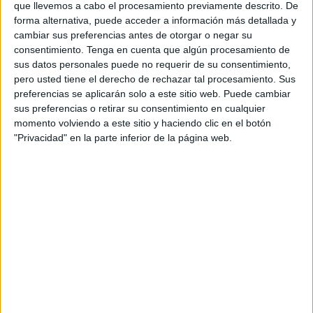
África.
que llevemos a cabo el procesamiento previamente descrito. De
forma alternativa, puede acceder a información más detallada y
Es el capitán Alberto Bayo, un mando de la Legión nacido
cambiar sus preferencias antes de otorgar o negar su
en 1892 en la entonces Capitanía General de Cuba y
consentimiento.
Tenga en cuenta que algún procesamiento de
sus datos personales puede no requerir de su consentimiento,
educado en los Estados Unidos. En su juventud ingresó
pero usted tiene el derecho de rechazar tal procesamiento. Sus
en la Aviación Militar Española, estrenándose como piloto
preferencias se aplicarán solo a este sitio web. Puede cambiar
en 1916. En 1924 pasó a La Legión y participó en la
sus preferencias o retirar su consentimiento en cualquier
Guerra de Marruecos durante dos años al mando de una
momento volviendo a este sitio y haciendo clic en el botón
"Privacidad" en la parte inferior de la página web.
compañía. En 1925 fue herido de gravedad y pasó un año
recuperándose, aunque en 1926 solicitó volver a África y
participó en fuertes combates hasta 1927.
El capitán Juan José Muñoz ha sido el encargado de
explicar la figura de este personaje del que ha destacado
“su amor por la carrera militar y por la aeronáutica. Vivió en
una época en la que había mucho revuelo y durante las
campañas de Marruecos aprendió estrategias de guerrillas
de los rifeños que después enseñó a otros guerrilleros en