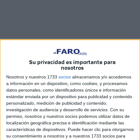
Su privacidad es importante para
nosotros
Imágenes: Cristian Marfil
Nosotros y nuestros 1733
socios
almacenamos y/o accedemos
a información en un dispositivo, como cookies, y procesamos
datos personales, como identificadores únicos e información
estándar enviada por un dispositivo para publicidad y contenido
Las ‘VIII Jornadas de tradición legionaria’
han dado
personalizado, medición de publicidad y contenido,
comienzo con una ponencia en la que se ha hablado de
investigación de audiencia y desarrollo de servicios.
Con su
un personaje no demasiado conocido, pero que vivió
permiso, nosotros y nuestros socios podemos utilizar datos de
localización geográfica precisa e identificación mediante las
intensamente el africanismo de principios del siglo pasado
características de dispositivos. Puede hacer clic para otorgarnos
a través de su participación en las campañas del norte de
su consentimiento a nosotros y a nuestros 1733 socios para