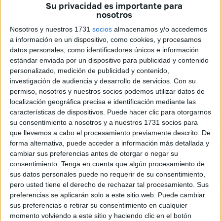
terminadas y serán practicables en abril.
Su privacidad es importante para
nosotros
“Esta actuación mejora las infraestructuras deportivas de
Nosotros y nuestros 1731
socios
almacenamos y/o accedemos
Ceuta. Estas ya se encuentran en fase avanzada y si las
a información en un dispositivo, como cookies, y procesamos
pistas se usan de forma transversal pueden convertirse en
datos personales, como identificadores únicos e información
cuatro campos de fútbol 5. Es una inversión importante, la
estándar enviada por un dispositivo para publicidad y contenido
personalizado, medición de publicidad y contenido,
empresa adjudicataria ha llevado a cabo un trabajo
investigación de audiencia y desarrollo de servicios.
Con su
satisfactorio tanto en el tiempo de plazo como en la
permiso, nosotros y nuestros socios podemos utilizar datos de
calidad”, ha aseverado, a pie de campo, el presidente
localización geográfica precisa e identificación mediante las
Vivas.
características de dispositivos. Puede hacer clic para otorgarnos
su consentimiento a nosotros y a nuestros 1731 socios para
El material usado es de calidad: “Tiene césped artificial de
que llevemos a cabo el procesamiento previamente descrito. De
forma alternativa, puede acceder a información más detallada y
primera calidad, con vestuarios, iluminación y se ha
cambiar sus preferencias antes de otorgar o negar su
aprovechado la obra para llevar a cabo toda la
consentimiento.
Tenga en cuenta que algún procesamiento de
urbanización del entorno”, ha indicado, resaltando el “valor
sus datos personales puede no requerir de su consentimiento,
deportivo” de esta actuación.
pero usted tiene el derecho de rechazar tal procesamiento. Sus
preferencias se aplicarán solo a este sitio web. Puede cambiar
“El Gobierno apuesta por el deporte como escuela de de
sus preferencias o retirar su consentimiento en cualquier
momento volviendo a este sitio y haciendo clic en el botón
valores, facilita el aprendizaje del respeto a los demás, del