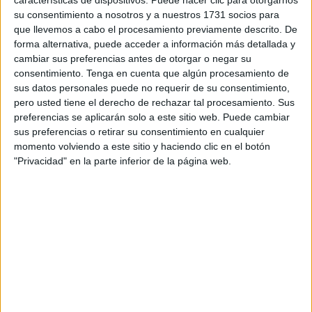
características de dispositivos. Puede hacer clic para otorgarnos
su consentimiento a nosotros y a nuestros 1731 socios para
Los deportistas pertenecientes al Septem Fratres Balearia
que llevemos a cabo el procesamiento previamente descrito. De
Gonzalo Barredo
y Juan Francisco Ramos completaron
forma alternativa, puede acceder a información más detallada y
una gran prueba que culminó en la localidad belga de
cambiar sus preferencias antes de otorgar o negar su
Lovaina.
consentimiento.
Tenga en cuenta que algún procesamiento de
sus datos personales puede no requerir de su consentimiento,
Ambos quedaron en mitad de la clasificación. Barredo
pero usted tiene el derecho de rechazar tal procesamiento. Sus
preferencias se aplicarán solo a este sitio web. Puede cambiar
terminó en el puesto 50º en su
categoría Master 60
sus preferencias o retirar su consentimiento en cualquier
cruzando la línea de meta en 4 horas y 36 minutos
momento volviendo a este sitio y haciendo clic en el botón
mientras que Ramos acabó en el puesto 113 de Master 50
"Privacidad" en la parte inferior de la página web.
llegando a meta en 4 horas y 17 minutos.
Este Mundial empezó en la localidad de Halle con destino
Lovaina, un recorrido espectacular con bosques, prados,
maizales y canales.
“Estamos muy contentos de nuestra participación
defendiendo por primera vez los colores nacionales y
esperemos que no sea la última”, explica Gonzalo