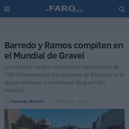
Barredo y Ramos compiten en
el Mundial de Gravel
Los ciclistas ceutíes completaron esta prueba de
134 kilómetros por los senderos de Bélgica y en la
que se midieron a corredores de gran talla
mundial
Por
Fernando Morcillo
07/10/2024 - 12:16