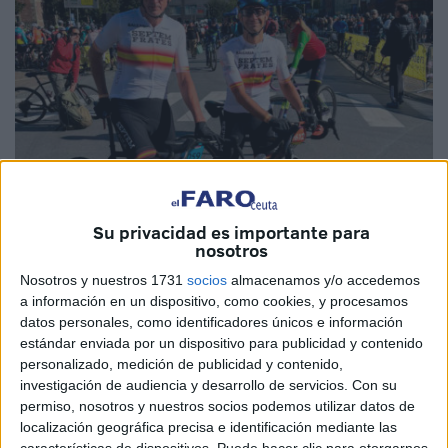
Su privacidad es importante para
Imágenes cedidas
nosotros
Nosotros y nuestros 1731
socios
almacenamos y/o accedemos
a información en un dispositivo, como cookies, y procesamos
datos personales, como identificadores únicos e información
Este fin de semana se ha disputado el
Mundial de Gravel
estándar enviada por un dispositivo para publicidad y contenido
en Bélgica en el que dos ceutíes representaron a España y
personalizado, medición de publicidad y contenido,
realizaron una gran competición en la que se midieron a
investigación de audiencia y desarrollo de servicios.
Con su
permiso, nosotros y nuestros socios podemos utilizar datos de
grandes
ciclistas
del panorama mundial en esta
localización geográfica precisa e identificación mediante las
disciplina.