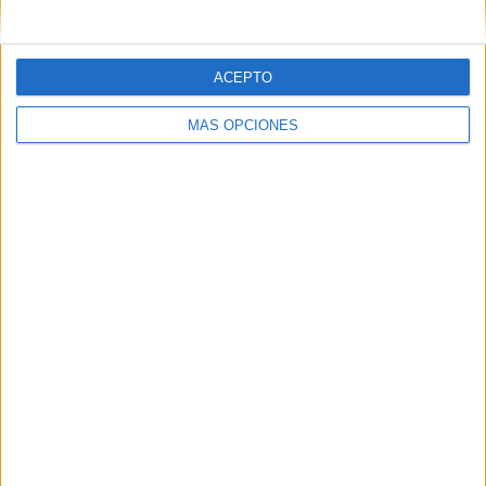
ACEPTO
MÁS OPCIONES
Tags:
Ciclismo
deportes
Veteranos
Related
Posts
Milagros Tolón defiende que la final del
Mundial 2030 se juegue en España: "Nos
la merecemos"
HACE 2 HORAS
El Imperio AD Ceuta renueva a Alejandro