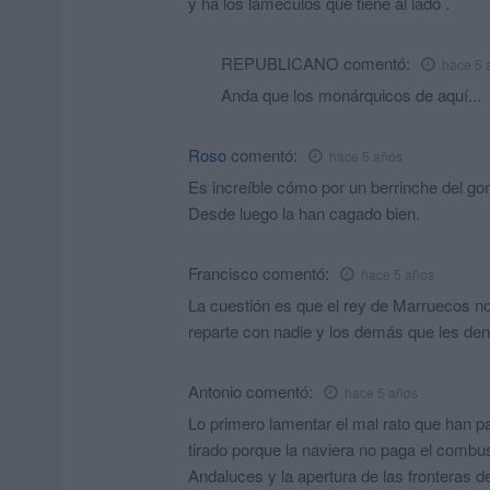
y ha los lameculos que tiene al lado .
REPUBLICANO
comentó:
hace 5 
Anda que los monárquicos de aquí...
Roso
comentó:
hace 5 años
Es increíble cómo por un berrinche del gor
Desde luego la han cagado bien.
Francisco
comentó:
hace 5 años
La cuestión es que el rey de Marruecos no 
reparte con nadie y los demás que les den
Antonio
comentó:
hace 5 años
Lo primero lamentar el mal rato que han 
tirado porque la naviera no paga el combus
Andaluces y la apertura de las fronteras 