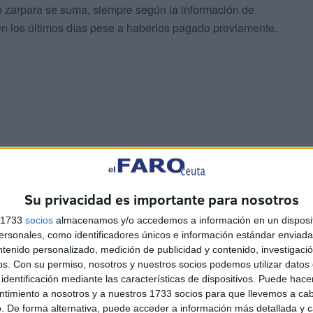
o zarpara se suma, siempre según la información de
 en los últimos días pese a haberlos pagado previamente.
Su privacidad es importante para nosotros
s 1733
socios
almacenamos y/o accedemos a información en un disposit
quíes que residen en Francia, se sorprendieron de que el
sonales, como identificadores únicos e información estándar enviada 
spués de su apertura para permitir que la comunidad
ntenido personalizado, medición de publicidad y contenido, investigaci
os.
Con su permiso, nosotros y nuestros socios podemos utilizar datos 
identificación mediante las características de dispositivos. Puede hacer
ntimiento a nosotros y a nuestros 1733 socios para que llevemos a ca
. De forma alternativa, puede acceder a información más detallada y 