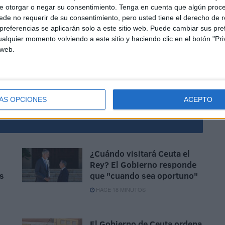
e otorgar o negar su consentimiento.
Tenga en cuenta que algún proc
de no requerir de su consentimiento, pero usted tiene el derecho de r
referencias se aplicarán solo a este sitio web. Puede cambiar sus pref
alquier momento volviendo a este sitio y haciendo clic en el botón "Pri
 web.
aos después de que marroquíes de Francia y muchos de
igir una solución al incidente, que se encontró con la
ÁS OPCIONES
ACEPTO
¿Cuándo visitará Ceuta el
Rey? El Gobierno responde
s
que "cuando sea oportuno"
HACE 18 MINUTOS
El Gobierno de Ceuta ordena