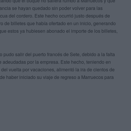
cando que el buque no saliera rumbo a Marruecos y que
ancia se hayan quedado sin poder volver para las
scua del cordero. Este hecho ocurrió justo después de
ro de billetes que había ofertado en un inicio, generando
que estos ya hubiesen abonado el importe de los billetes,
o pudo salir del puerto francés de Sete, debido a la falta
e adeudadas por la empresa. Este hecho, teniendo en
el vuelta por vacaciones, alimentó la ira de cientos de
e haber iniciado su viaje de regreso a Marruecos para