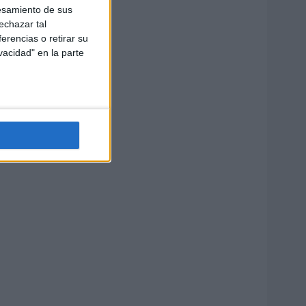
esamiento de sus
echazar tal
erencias o retirar su
vacidad" en la parte