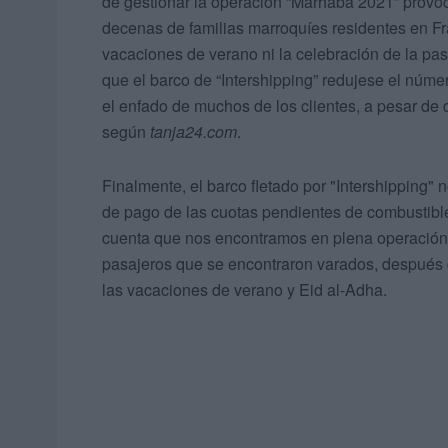
de gestionar la operación “Marhaba 2021” provo
decenas de familias marroquíes residentes en Fr
vacaciones de verano ni la celebración de la pa
que el barco de “Intershipping” redujese el núme
el enfado de muchos de los clientes, a pesar de 
según
tanja24.com
.
Finalmente, el barco fletado por "Intershipping" n
de pago de las cuotas pendientes de combustibl
cuenta que nos encontramos en plena operación d
pasajeros que se encontraron varados, después d
las vacaciones de verano y Eid al-Adha.