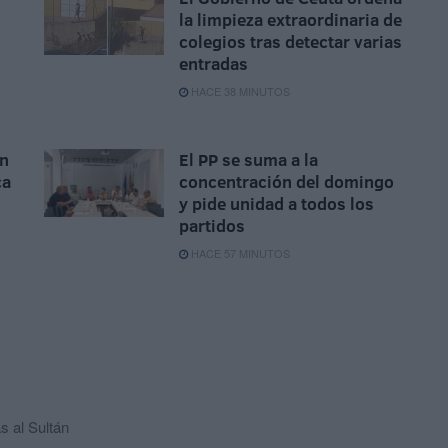
la limpieza extraordinaria de
colegios tras detectar varias
entradas
HACE 38 MINUTOS
un
El PP se suma a la
ca
concentración del domingo
y pide unidad a todos los
partidos
HACE 57 MINUTOS
s al Sultán