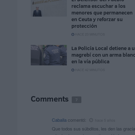
reclama escuchar a los
menores que permanecen
en Ceuta y reforzar su
protección
HACE 23 MINUTOS
La Policía Local detiene a 
magrebí con un arma blan
en la vía pública
HACE 42 MINUTOS
Comments
7
Caballa
comentó:
hace 5 años
Que todos sus súbditos, les den las gracia