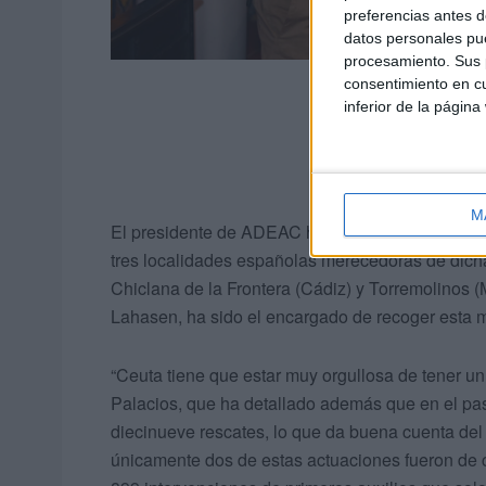
preferencias antes d
datos personales pue
procesamiento. Sus p
consentimiento en cu
inferior de la página
M
El presidente de ADEAC ha remarcado que un Ju
tres localidades españolas merecedoras de dicha
Chiclana de la Frontera (Cádiz) y Torremolinos (M
Lahasen, ha sido el encargado de recoger esta 
“Ceuta tiene que estar muy orgullosa de tener un
Palacios, que ha detallado además que en el pas
diecinueve rescates, lo que da buena cuenta del 
únicamente dos de estas actuaciones fueron de co