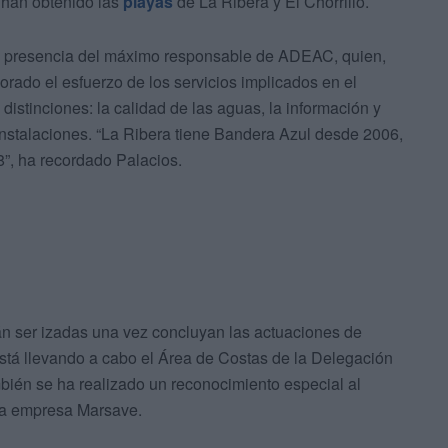
 han obtenido las
playas
de La Ribera y El Chorrillo.
a presencia del máximo responsable de ADEAC, quien,
orado el esfuerzo de los servicios implicados en el
 distinciones: la calidad de las aguas, la información y
instalaciones. “La Ribera tiene Bandera Azul desde 2006,
8”, ha recordado Palacios.
án ser izadas una vez concluyan las actuaciones de
está llevando a cabo el Área de Costas de la Delegación
bién se ha realizado un reconocimiento especial al
 la empresa Marsave.