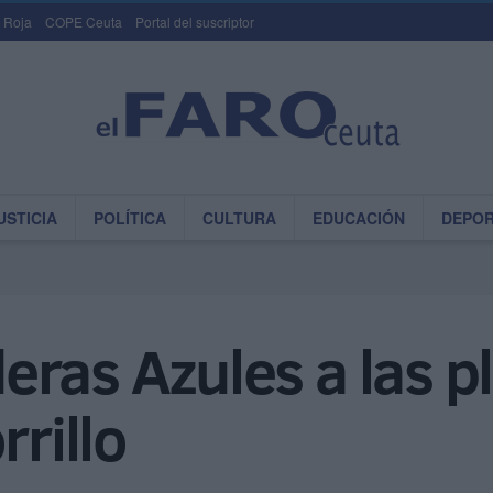
 Roja
COPE Ceuta
Portal del suscriptor
USTICIA
POLÍTICA
CULTURA
EDUCACIÓN
DEPO
ras Azules a las p
rrillo