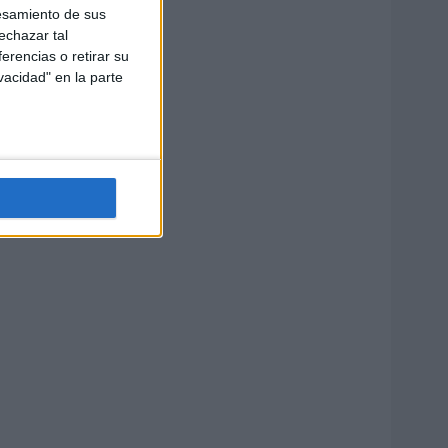
esamiento de sus
echazar tal
erencias o retirar su
vacidad" en la parte