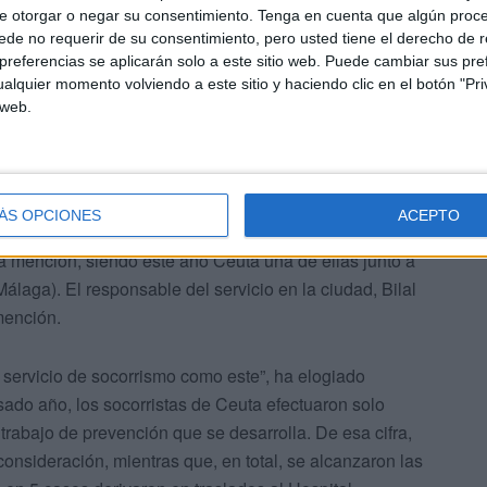
e otorgar o negar su consentimiento.
Tenga en cuenta que algún proc
de no requerir de su consentimiento, pero usted tiene el derecho de r
referencias se aplicarán solo a este sitio web. Puede cambiar sus pref
alquier momento volviendo a este sitio y haciendo clic en el botón "Pri
 web.
ÁS OPCIONES
ACEPTO
rado independiente es el encargado de determinar las
 mención, siendo este año Ceuta una de ellas junto a
álaga). El responsable del servicio en la ciudad, Bilal
mención.
 servicio de socorrismo como este”, ha elogiado
ado año, los socorristas de Ceuta efectuaron solo
trabajo de prevención que se desarrolla. De esa cifra,
nsideración, mientras que, en total, se alcanzaron las