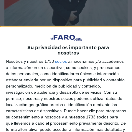
Imagen de archivo
Su privacidad es importante para
nosotros
Nosotros y nuestros 1733
socios
almacenamos y/o accedemos
Apenas cuatro meses después de abortar de forma
a información en un dispositivo, como cookies, y procesamos
abrupta por orden de la Ejecutiva Federal las
datos personales, como identificadores únicos e información
negociaciones que había entablado con el PP para formar
estándar enviada por un dispositivo para publicidad y contenido
un gobierno de coalición en la Ciudad, el PSOE ha
personalizado, medición de publicidad y contenido,
investigación de audiencia y desarrollo de servicios.
Con su
intentado llegar a fin de año reabriendo esa vía.
permiso, nosotros y nuestros socios podemos utilizar datos de
localización geográfica precisa e identificación mediante las
Entonces y ahora el secretario general socialista local,
características de dispositivos. Puede hacer clic para otorgarnos
Juan Gutiérrez, ha evitado comparecer ante los medios
su consentimiento a nosotros y a nuestros 1733 socios para
para explicar las motivaciones de sus giros.
que llevemos a cabo el procesamiento previamente descrito. De
forma alternativa, puede acceder a información más detallada y