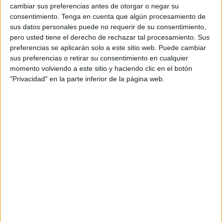
El 3 de agosto desde Daoiz se advirtió que “en la
cambiar sus preferencias antes de otorgar o negar su
actualidad no hay ni puede haber un pacto de Gobierno
consentimiento.
Tenga en cuenta que algún procesamiento de
con el PP de Feijóo”. El Gobierno de Vivas ha desvelado
sus datos personales puede no requerir de su consentimiento,
pero usted tiene el derecho de rechazar tal procesamiento. Sus
que el pasado viernes los socialistas le plantearon que lo
preferencias se aplicarán solo a este sitio web. Puede cambiar
conveniente sería retomar la idea de repartirse
sus preferencias o retirar su consentimiento en cualquier
consejerías, aunque desde el PSOE no han detallado las
momento volviendo a este sitio y haciendo clic en el botón
razones de su cambio de criterio en plenos reajustes entre
"Privacidad" en la parte inferior de la página web.
su Grupo Parlamentario y la Delegación y con la
municipalización de la limpieza pública en el horizonte.
Esta vez ha sido el presidente de la Ciudad el que ha
cerrado la puerta del Gobierno a un partido de más que
cuestionable credibilidad a la luz de sus repentinos virajes,
aunque ha agradecido a los socialistas “su disposición a
poner los intereses de Ceuta por encima de cualquier
otro”, algo que según el PSOE de Gutiérrez cada día les
resulta “más difícil”, una advertencia cuyas consecuencias
reales deberán verse en el debate sobre la aprobación