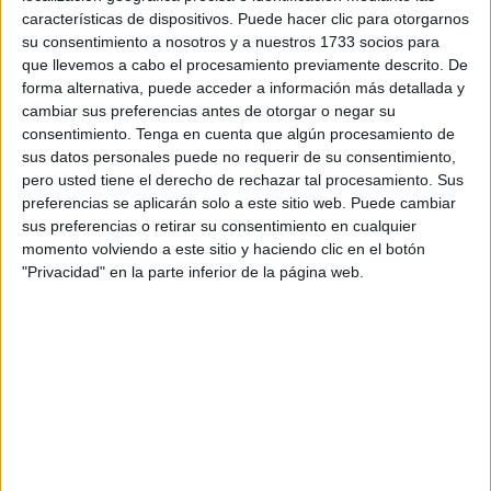
características de dispositivos. Puede hacer clic para otorgarnos
la inflación.
su consentimiento a nosotros y a nuestros 1733 socios para
que llevemos a cabo el procesamiento previamente descrito. De
La entidad emisora considera, en un comunicado
forma alternativa, puede acceder a información más detallada y
publicado tras la reunión trimestral del consejo
cambiar sus preferencias antes de otorgar o negar su
administrativo de BAM, que "el endurecimiento calibrado"
consentimiento.
Tenga en cuenta que algún procesamiento de
de la política monetaria y las medidas del Gobierno
sus datos personales puede no requerir de su consentimiento,
pero usted tiene el derecho de rechazar tal procesamiento. Sus
marroquí para "apoyar el poder adquisitivo" de los hogares
preferencias se aplicarán solo a este sitio web. Puede cambiar
y de ciertas actividades económicas "han permitido
sus preferencias o retirar su consentimiento en cualquier
avances muy notables en cuanto al retorno de la inflación
momento volviendo a este sitio y haciendo clic en el botón
a niveles de estabilidad de los precios y a preservar la
"Privacidad" en la parte inferior de la página web.
recuperación económica post-covid".
Se trata del primer recorte desde junio de 2020, cuando los
tipos estaban en un 1,5 por ciento. La primera subida que
hizo el banco central fue en marzo de 2022 y desde ese
momento fue aumentando los tipos hasta el 3 por ciento de
marzo de 2023. A partir de ese mes, los mantuvo estables
hasta ahora.