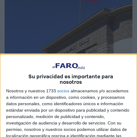
Imagen de archivo
Su privacidad es importante para
nosotros
Nosotros y nuestros 1733
socios
almacenamos y/o accedemos
a información en un dispositivo, como cookies, y procesamos
El banco central marroquí Bank al Maghrib (BAM) decidió
datos personales, como identificadores únicos e información
estándar enviada por un dispositivo para publicidad y contenido
a principios de esta semana bajar 0,25 puntos los tipos de
personalizado, medición de publicidad y contenido,
interés para situarlos en 2,75 por ciento, una medida que
investigación de audiencia y desarrollo de servicios.
Con su
toma por primera vez desde junio de 2020 en un contexto
permiso, nosotros y nuestros socios podemos utilizar datos de
de relajamiento de la política monetaria al conseguir frenar
localización geográfica precisa e identificación mediante las