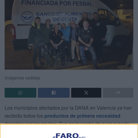
Imágenes cedidas
Los municipios afectados por la DANA en Valencia ya han
recibido todos los
productos de primera necesidad
donados por los ceutíes. Fue en la noche de ayer cuando
los miembros del
Banco de Alimentos
llegaron con sus