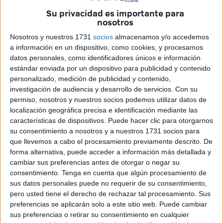
vehículos desde Ceuta dispuestos a descargar toda la ola
Su privacidad es importante para
de solidaridad.
nosotros
Llegaron sobre las nueve de la noche a la zona donde se
Nosotros y nuestros 1731
socios
almacenamos y/o accedemos
a información en un dispositivo, como cookies, y procesamos
ha producido esta tragedia gracias a las indicaciones de
datos personales, como identificadores únicos e información
los familiares de
Mónica Tenorio
, la ceutí encargada de
estándar enviada por un dispositivo para publicidad y contenido
movilizar y recoger las donaciones.
personalizado, medición de publicidad y contenido,
investigación de audiencia y desarrollo de servicios.
Con su
permiso, nosotros y nuestros socios podemos utilizar datos de
localización geográfica precisa e identificación mediante las
características de dispositivos. Puede hacer clic para otorgarnos
su consentimiento a nosotros y a nuestros 1731 socios para
que llevemos a cabo el procesamiento previamente descrito. De
forma alternativa, puede acceder a información más detallada y
cambiar sus preferencias antes de otorgar o negar su
consentimiento.
Tenga en cuenta que algún procesamiento de
sus datos personales puede no requerir de su consentimiento,
pero usted tiene el derecho de rechazar tal procesamiento. Sus
preferencias se aplicarán solo a este sitio web. Puede cambiar
sus preferencias o retirar su consentimiento en cualquier