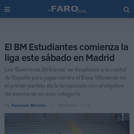
El BM Estudiantes comienza la
liga este sábado en Madrid
Las 'Guerreras Afrikanas' se desplazan a la capital
de España para jugar contra el Base Villaverde en
el primer partido de la temporada con el objetivo
de asentarse en esta categoría
Por
Fernando Morcillo
20/09/2024 - 21:14