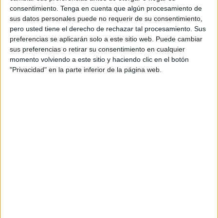
consentimiento.
Tenga en cuenta que algún procesamiento de
Una temporada que se presume para “asentarnos en la
sus datos personales puede no requerir de su consentimiento,
categoría” según apunta el entrenador Larbi Ahmed. Y es
pero usted tiene el derecho de rechazar tal procesamiento. Sus
que la campaña augura muchos partidos físicos y con
preferencias se aplicarán solo a este sitio web. Puede cambiar
sus preferencias o retirar su consentimiento en cualquier
rivales de gran envergadura.
momento volviendo a este sitio y haciendo clic en el botón
"Privacidad" en la parte inferior de la página web.
Equipos que se han reforzado con buenas jugadoras como
el Alcobendas, el Imperial o Melilla, serán los huesos
duros de la categoría.
El BM Estudiantes
se enfrentará a
estos equipos con la intención de competir y dar su mejor
versión y sobre todo, el asentarse en una categoría dura.
Otro de los equipos a tener en cuenta será el Montequinto
ya que es un club que trabaja mucho con la cantera.
Respecto al partido de este sábado, el entrenador Larbi
cree que será un encuentro complicado y con “incógnitas”
ya que “hay que esperar tres o cuatro jornadas para ver la
calidad del grupo y cómo se emplean los equipos”,