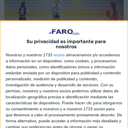
Su privacidad es importante para
nosotros
Nosotros y nuestros 1733
socios
almacenamos y/o accedemos
a información en un dispositivo, como cookies, y procesamos
Imagen cedida
datos personales, como identificadores únicos e información
estándar enviada por un dispositivo para publicidad y contenido
personalizado, medición de publicidad y contenido,
investigación de audiencia y desarrollo de servicios.
Con su
permiso, nosotros y nuestros socios podemos utilizar datos de
El
BM Estudiantes
de Ceuta vuelve a la
competición
localización geográfica precisa e identificación mediante las
este sábado.
Las ‘Guerreras Afrikanas’
debutarán en el
características de dispositivos. Puede hacer clic para otorgarnos
grupo D de la División de Honor Plata Femenina a
su consentimiento a nosotros y a nuestros 1733 socios para
que llevemos a cabo el procesamiento previamente descrito. De
domicilio en Madrid contra el Base Villaverde, un equipo
forma alternativa, puede acceder a información más detallada y
“correoso y muy fuerte” en casa.
cambiar sus preferencias antes de otorgar o negar su