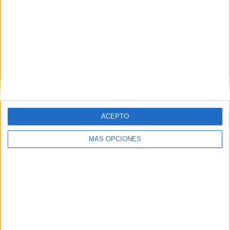
del equipo.
Tags:
Balonmano
Related
Posts
Ramia Maimón renueva con el BM
Estudiantes
HACE 2 DÍAS
ACEPTO
Lupe Vázquez renueva con el CBM
MÁS OPCIONES
Estudiantes
HACE 2 SEMANAS
Juanjo Vílchez recibirá la insignia de oro
por parte de la Federación Española de
Balonmano
HACE 2 MESES