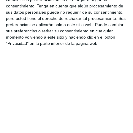
Las ceutíes llegaban a esta cita con la intención de sacar
consentimiento.
Tenga en cuenta que algún procesamiento de
unos valiosos puntos como locales. Era el último
sus datos personales puede no requerir de su consentimiento,
encuentro del año y de ahí que quisiera despedirse de la
pero usted tiene el derecho de rechazar tal procesamiento. Sus
afición con un buen sabor de boca.
preferencias se aplicarán solo a este sitio web. Puede cambiar
sus preferencias o retirar su consentimiento en cualquier
El primer periodo estuvo muy igualado, con dos equipos
momento volviendo a este sitio y haciendo clic en el botón
buscando jugadas rápida para conseguir el tanto. A cada
"Privacidad" en la parte inferior de la página web.
gol del Estudiantes respondía el Montequinto, hasta el
punto de llegar a colocarse con 6-9 a favor.
Ese fue un momento importante del choque, ya que las
ceutíes reaccionaron perfectamente y buscaron la portería
con más fuerzas. Dieron la vuelta al
marcador
para
ponerse 10-9.
Siguió la igualdad en este primer tiempo, hasta que un
arreón final del BM Montequinto le dio una ventaja de dos
goles antes del descanso, 14-16.