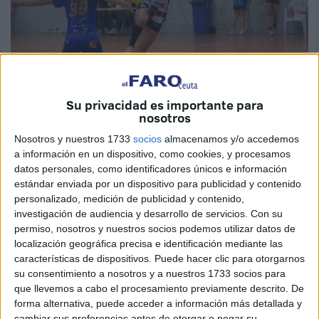
Su privacidad es importante para
nosotros
Fotos: R.F.
Nosotros y nuestros 1733
socios
almacenamos y/o accedemos
a información en un dispositivo, como cookies, y procesamos
datos personales, como identificadores únicos e información
estándar enviada por un dispositivo para publicidad y contenido
El
Balonmano
Estudiantes cayó en el pabellón de '
La
personalizado, medición de publicidad y contenido,
investigación de audiencia y desarrollo de servicios.
Con su
Libertad
’ de Ceuta en su último compromiso del año 2023
permiso, nosotros y nuestros socios podemos utilizar datos de
ante el BM Montequinto
, en un
partido
que tuvo
localización geográfica precisa e identificación mediante las
controlado durante todo el primer tiempo pero en el que en
características de dispositivos. Puede hacer clic para otorgarnos
el segundo no estuvo tan fino y eso lo aprovechó a la
su consentimiento a nosotros y a nuestros 1733 socios para
perfección el equipo visitante para lograr el triunfo.
que llevemos a cabo el procesamiento previamente descrito. De
forma alternativa, puede acceder a información más detallada y
cambiar sus preferencias antes de otorgar o negar su