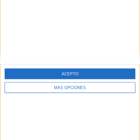
BM Estudiantes se va de vacaciones con una derrota en
su pista.
Tags:
Balonmano
Pabellón de la Libertad
Related
Posts
Ramia Maimón renueva con el BM
Estudiantes
ACEPTO
HACE 3 DÍAS
MÁS OPCIONES
Lupe Vázquez renueva con el CBM
Estudiantes
HACE 2 SEMANAS
Juanjo Vílchez recibirá la insignia de oro
por parte de la Federación Española de
Balonmano