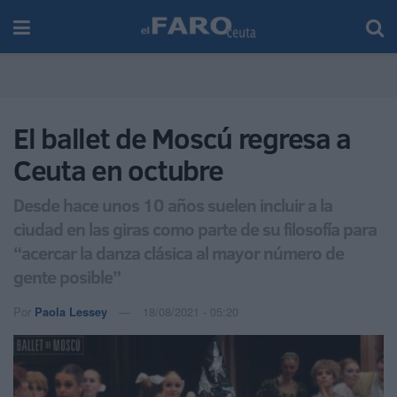
El ballet de Moscú regresa a
Ceuta en octubre
Desde hace unos 10 años suelen incluir a la
ciudad en las giras como parte de su filosofía para
“acercar la danza clásica al mayor número de
gente posible”
Por
Paola Lessey
18/08/2021 - 05:20