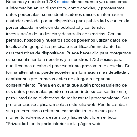
Nosotros y nuestros 1733
socios
almacenamos y/o accedemos
del
Ballet de Moscú
y de la función que se llevará a cabo
a información en un dispositivo, como cookies, y procesamos
en Ceuta, describió lo que sienten al volver a los
datos personales, como identificadores únicos e información
escenarios y cuáles son las expectativas que tienen con
estándar enviada por un dispositivo para publicidad y contenido
su presentación a finales de octubre.
personalizado, medición de publicidad y contenido,
investigación de audiencia y desarrollo de servicios.
Con su
El próximo domingo 31 de octubre, como parte de su
permiso, nosotros y nuestros socios podemos utilizar datos de
localización geográfica precisa e identificación mediante las
Winter Tour 2021-2022, el Ballet de Moscú volverá a
características de dispositivos. Puede hacer clic para otorgarnos
nuestra ciudad con
‘El Cascanueces’
, en una
su consentimiento a nosotros y a nuestros 1733 socios para
presentación que se llevará a cabo en el
Teatro Auditorio
que llevemos a cabo el procesamiento previamente descrito. De
Revellín
a las 20.00 horas.
forma alternativa, puede acceder a información más detallada y
cambiar sus preferencias antes de otorgar o negar su
consentimiento.
Tenga en cuenta que algún procesamiento de
sus datos personales puede no requerir de su consentimiento,
pero usted tiene el derecho de rechazar tal procesamiento. Sus
preferencias se aplicarán solo a este sitio web. Puede cambiar
sus preferencias o retirar su consentimiento en cualquier
momento volviendo a este sitio y haciendo clic en el botón
"Privacidad" en la parte inferior de la página web.