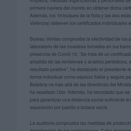
limpieza, medidas organizativas y personales de
primera naviera del mundo en obtener dicha certi
Además, los 16 buques de la flota y las dos esta
València) obtienen los certificados individuales
Bureau Veritas comprueba la efectividad de los 
laboratorio de las muestras tomadas en los barco
presencia de Covid-19. “Se trata de un certificad
añadida de las revisiones y análisis periódicos, 
resultado positivo”, ha destacado el presidente de
forma individual como espacio fiable y seguro pa
Baleària va más allá de las directrices del Minis
ha resaltado Utor. Además, ha recordado que se 
para garantizar una distancia social suficiente en
separación por pasillo o butaca vacía.
La auditoría comprueba las medidas de protección
desinfección de las instalaciones. Cabe destac