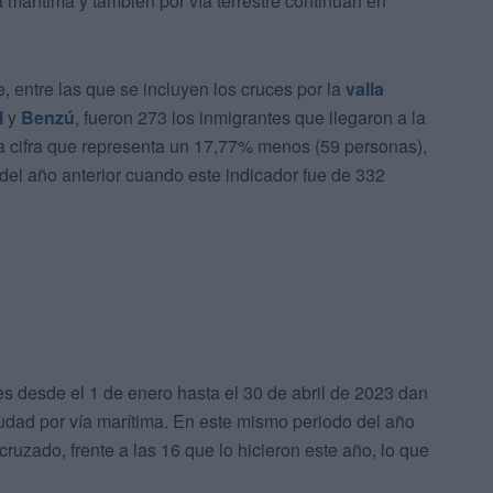
ía marítima y también por vía terrestre continúan en
e, entre las que se incluyen los cruces por la
valla
l
y
Benzú
, fueron 273 los inmigrantes que llegaron a la
na cifra que representa un 17,77% menos (59 personas),
del año anterior cuando este indicador fue de 332
es desde el 1 de enero hasta el 30 de abril de 2023 dan
udad por vía marítima. En este mismo periodo del año
uzado, frente a las 16 que lo hicieron este año, lo que