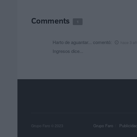
Comments
1
Harto de aguantar...
comentó:
hace 3 a
Ingresos dice...
Grupo Faro
Publicida
Grupo Faro © 2023