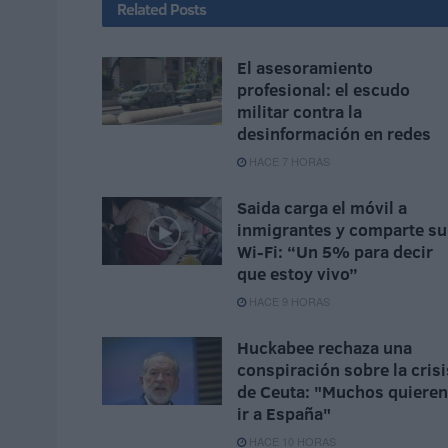
Related
Posts
El asesoramiento
profesional: el escudo
militar contra la
desinformación en redes
HACE 7 HORAS
Saida carga el móvil a
inmigrantes y comparte su
Wi-Fi: “Un 5% para decir
que estoy vivo”
HACE 9 HORAS
Huckabee rechaza una
conspiración sobre la crisi
de Ceuta: "Muchos quieren
ir a España"
HACE 10 HORAS