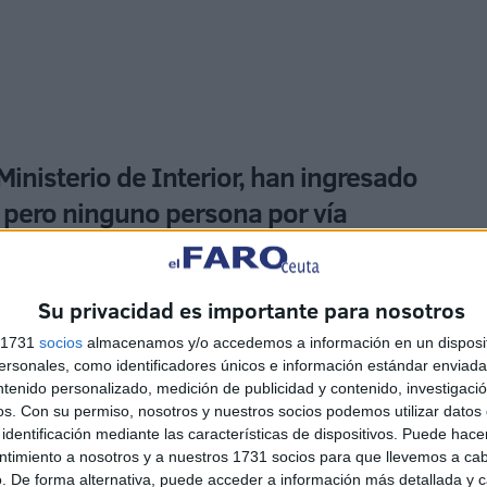
Ministerio de Interior, han ingresado
, pero ninguno persona por vía
Su privacidad es importante para nosotros
nterior
arroja que en los últimos 15 días, según el
es por vía terrestre, pero ninguno persona por vía
s 1731
socios
almacenamos y/o accedemos a información en un disposit
sonales, como identificadores únicos e información estándar enviada 
ntenido personalizado, medición de publicidad y contenido, investigaci
os.
Con su permiso, nosotros y nuestros socios podemos utilizar datos 
identificación mediante las características de dispositivos. Puede hacer
ntimiento a nosotros y a nuestros 1731 socios para que llevemos a ca
. De forma alternativa, puede acceder a información más detallada y 