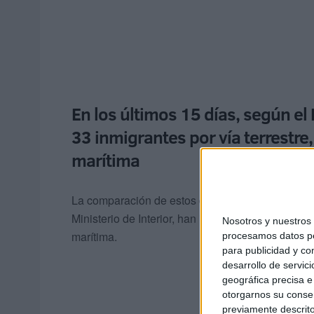
En los últimos 15 días, según el 
33 inmigrantes por vía terrestre
marítima
La comparación de estos datos
con el balance a
Ministerio de Interior, han ingresado 33 inmigrant
Nosotros y nuestro
marítima.
procesamos datos per
para publicidad y co
desarrollo de servici
geográfica precisa e 
otorgarnos su conse
previamente descrito