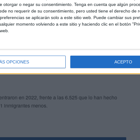
e otorgar o negar su consentimiento.
Tenga en cuenta que algún proc
de no requerir de su consentimiento, pero usted tiene el derecho de r
referencias se aplicarán solo a este sitio web. Puede cambiar sus pref
 del balance quincenal del Ministerio del Interior datos
alquier momento volviendo a este sitio y haciendo clic en el botón "Pri
ta el 30 de abril de 2023, el total de inmigrantes
 web.
ha experimentado una caída si se compara con el mismo
ÁS OPCIONES
ACEPTO
ntraron en 2022, frente a las 6.525 que lo han hecho
31 inmigrantes menos.