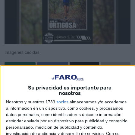
Imágenes cedidas
Este sábado se va disputar una de las
pruebas
Su privacidad es importante para
deportivas
más novedosas. Se trata de la
‘Backyard
nosotros
Ultra Dos Bahías Ceuta’
, en la que primará la resistencia
Nosotros y nuestros 1733
socios
almacenamos y/o accedemos
más que la velocidad.
a información en un dispositivo, como cookies, y procesamos
datos personales, como identificadores únicos e información
El club organizador,
Anyera
, ha cerrado la participación en
estándar enviada por un dispositivo para publicidad y contenido
56 ‘valientes’. Serán los primeros
corredores
que pongan
personalizado, medición de publicidad y contenido,
en liza esta competición, que se va a desarrollar este
investigación de audiencia y desarrollo de servicios.
Con su