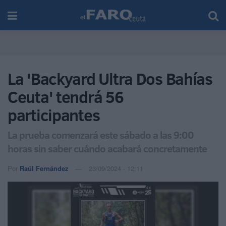
La 'Backyard Ultra Dos Bahías
Ceuta' tendrá 56
participantes
La prueba comenzará este sábado a las 9:00
horas sin saber cuándo acabará concretamente
Por
Raúl Fernández
23/09/2024 - 12:11