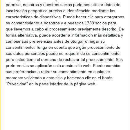
permiso, nosotros y nuestros socios podemos utilizar datos de
sábado a partir de las 9:00 horas desde el
parque de San
localización geográfica precisa e identificación mediante las
Amaro
.
características de dispositivos. Puede hacer clic para otorgarnos
su consentimiento a nosotros y a nuestros 1733 socios para
“Una Backyard Ultra es una prueba deportiva
que llevemos a cabo el procesamiento previamente descrito. De
completamente diferente a lo que estamos acostumbrados.
forma alternativa, puede acceder a información más detallada y
Es una prueba que pone en valor la resistencia física y
cambiar sus preferencias antes de otorgar o negar su
psicológica del participante, frente a la rapidez o la
consentimiento.
Tenga en cuenta que algún procesamiento de
sus datos personales puede no requerir de su consentimiento,
velocidad, así como la estrategia de cada corredor, pues
pero usted tiene el derecho de rechazar tal procesamiento. Sus
puede ser decisiva a la hora de determinar el vencedor de
preferencias se aplicarán solo a este sitio web. Puede cambiar
cada edición.
sus preferencias o retirar su consentimiento en cualquier
momento volviendo a este sitio y haciendo clic en el botón
Una Backyard Ultra sólo tiene día y hora de comienzo. El
"Privacidad" en la parte inferior de la página web.
resto, dependerá exclusivamente de sus corredores. La
prueba finalizará cuando sólo quede un corredor y éste
termine una última vuelta en solitario. Por eso reciben el
nombre de Last Man Standing (último hombre en pie)”, así
lo señaló el presidente de Anyera, Miguel Martínez.