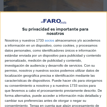
Su privacidad es importante para
nosotros
Nosotros y nuestros 1733
socios
almacenamos y/o accedemos
La dejadez del Ayuntamiento de Ceuta con todo lo
a información en un dispositivo, como cookies, y procesamos
datos personales, como identificadores únicos e información
relacionado con el tema de protección animal es bastante
estándar enviada por un dispositivo para publicidad y contenido
preocupante, y cada día va a más.
personalizado, medición de publicidad y contenido,
investigación de audiencia y desarrollo de servicios.
Con su
La Protectora de Animales cada vez que llueve un poco
permiso, nosotros y nuestros socios podemos utilizar datos de
más de la cuenta se inunda y los perros que allí están
localización geográfica precisa e identificación mediante las
alojados corren serio peligro. Los voluntarios y voluntarias
características de dispositivos. Puede hacer clic para otorgarnos
su consentimiento a nosotros y a nuestros 1733 socios para
tienen que jugársela para poder salvarlos de una muerte
que llevemos a cabo el procesamiento previamente descrito. De
segura, además de tener que buscar casas para que los
forma alternativa, puede acceder a información más detallada y
acojan de forma provisional.
cambiar sus preferencias antes de otorgar o negar su
consentimiento.
Tenga en cuenta que algún procesamiento de