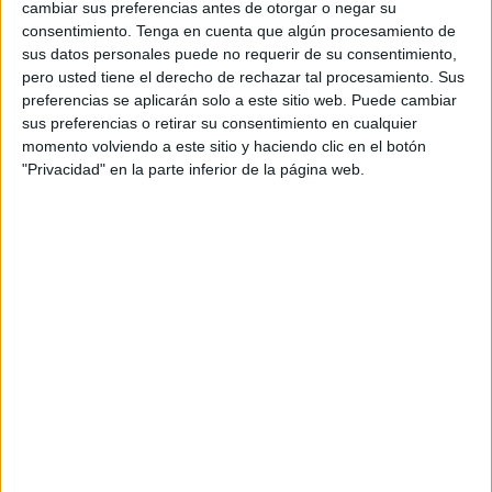
cambiar sus preferencias antes de otorgar o negar su
consentimiento.
Tenga en cuenta que algún procesamiento de
La Ley de Bienestar Animal es clara: los Ayuntamientos
sus datos personales puede no requerir de su consentimiento,
tienen la responsabilidad de hacerse cargo de los gatos
pero usted tiene el derecho de rechazar tal procesamiento. Sus
que viven en la calle, garantizando su cuidado y control.
preferencias se aplicarán solo a este sitio web. Puede cambiar
sus preferencias o retirar su consentimiento en cualquier
Sin embargo, en Ceuta el Ayuntamiento prefiere mirar
momento volviendo a este sitio y haciendo clic en el botón
hacia otro lado mientras son los voluntarios quienes ponen
"Privacidad" en la parte inferior de la página web.
dinero, tiempo y esfuerzo para tapar una carencia
institucional.
Se necesita que el Ayuntamiento contrate cuidadores de
colonias para que se hagan cargo del cuidado de las
colonias ya que las voluntarias no pueden con todo, están
obligadas a no faltar ni un solo día, si faltan los gatos se
quedan sin comer.
Los trabajadores cuidadores de colonias podría salir
perfectamente del Plan de Empleo, con la creación de
plazas específicas de cuidadores de animales. Sería tan