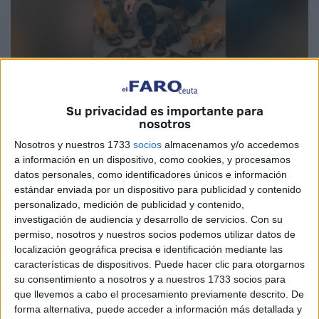
Imagen de archivo
Su privacidad es importante para
nosotros
Nosotros y nuestros 1733
socios
almacenamos y/o accedemos
a información en un dispositivo, como cookies, y procesamos
datos personales, como identificadores únicos e información
En Ceuta, los gatos callejeros forman parte del paisaje
estándar enviada por un dispositivo para publicidad y contenido
urbano tanto como nuestras plazas y murallas.
personalizado, medición de publicidad y contenido,
investigación de audiencia y desarrollo de servicios.
Con su
Pero detrás de esas colonias felinas hay una realidad que
permiso, nosotros y nuestros socios podemos utilizar datos de
el Ayuntamiento sigue sin afrontar: son los voluntarios,
localización geográfica precisa e identificación mediante las
muchas veces personas con pocos recursos, que son
características de dispositivos. Puede hacer clic para otorgarnos
su consentimiento a nosotros y a nuestros 1733 socios para
quienes cargan sobre sus hombros el cuidado, la
que llevemos a cabo el procesamiento previamente descrito. De
alimentación, la limpieza de la zona, etc., de las colonias
forma alternativa, puede acceder a información más detallada y
de gatos.