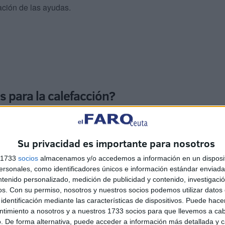
ación de las ayudas.
s para la calefacción?
Su privacidad es importante para nosotros
s 1733
socios
almacenamos y/o accedemos a información en un disposit
sonales, como identificadores únicos e información estándar enviada 
ntenido personalizado, medición de publicidad y contenido, investigaci
 de instalaciones de calefacción en el marco del Plan de
os.
Con su permiso, nosotros y nuestros socios podemos utilizar datos 
e paquete de ayudas nace con el objetivo de financiar
identificación mediante las características de dispositivos. Puede hacer
energética de las viviendas”, pero los demandantes
ntimiento a nosotros y a nuestros 1733 socios para que llevemos a ca
l en el domicilio en cuestión.
. De forma alternativa, puede acceder a información más detallada y 