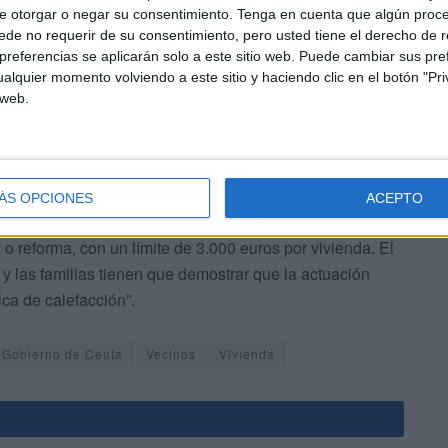
e otorgar o negar su consentimiento.
Tenga en cuenta que algún proc
de no requerir de su consentimiento, pero usted tiene el derecho de r
pueden figurar como propietarios, usufructuarios e
referencias se aplicarán solo a este sitio web. Puede cambiar sus pref
r tanto unifamiliar como parte de un bloque de viviendas.
alquier momento volviendo a este sitio y haciendo clic en el botón "Pri
 web.
ÁS OPCIONES
ACEPTO
o reforma, con un límite de 3.000 euros por vivienda. El
y las familias tienen que demostrar que la actuación
ca de calefacción”.
Gobierno de Ceuta
Vecinos
Vivienda