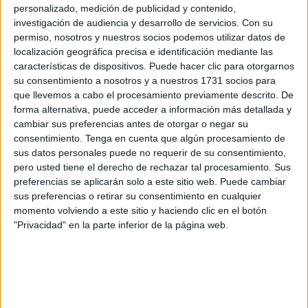
movilidad eléctrica
del plan Moves 3, que cuenta con un
personalizado, medición de publicidad y contenido,
presupuesto de 1.200 millones de euros y del que aún hay
investigación de audiencia y desarrollo de servicios.
Con su
permiso, nosotros y nuestros socios podemos utilizar datos de
casi 300 millones disponibles.
localización geográfica precisa e identificación mediante las
características de dispositivos. Puede hacer clic para otorgarnos
El Consejo de Ministros, a petición del Ministerio para la
su consentimiento a nosotros y a nuestros 1731 socios para
Transición Ecológica
, ha aprobado este martes un real
que llevemos a cabo el procesamiento previamente descrito. De
decreto por el que se prorroga el programa de incentivos
forma alternativa, puede acceder a información más detallada y
para la movilidad eléctrica, prolongando siete meses más
cambiar sus preferencias antes de otorgar o negar su
consentimiento.
Tenga en cuenta que algún procesamiento de
su vigencia, pues vencía a finales de este año.
sus datos personales puede no requerir de su consentimiento,
pero usted tiene el derecho de rechazar tal procesamiento. Sus
En un comunicado, el Ministerio ha destacado que con
preferencias se aplicarán solo a este sitio web. Puede cambiar
esta extensión se cubre el periodo estival, que es en el
sus preferencias o retirar su consentimiento en cualquier
que se registra el pico anual de ventas de automóviles.
momento volviendo a este sitio y haciendo clic en el botón
"Privacidad" en la parte inferior de la página web.
El objetivo del plan es fomentar la
compra de vehículos eléctricos
El Moves 3 es un programa de ayudas del Plan de