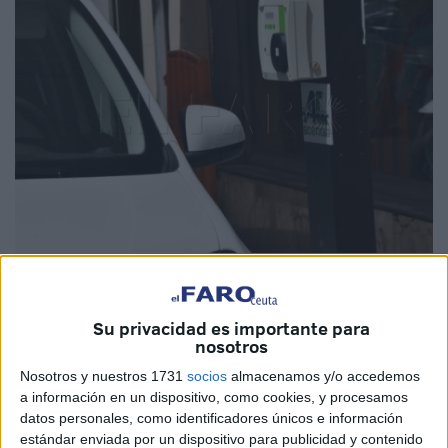
Imagen de archivo
Su privacidad es importante para
nosotros
Buenas noticias para los vecinos de Ceuta que estén
Nosotros y nuestros 1731
socios
almacenamos y/o accedemos
a información en un dispositivo, como cookies, y procesamos
pensando en comprar un
coche
eléctrico. El Gobierno ha
datos personales, como identificadores únicos e información
prorrogado hasta el 31 de julio de 2024 las
ayudas
para
estándar enviada por un dispositivo para publicidad y contenido