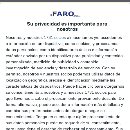
aviones Texan (T-6), de fabricación en los EE. UU. Dichas
naves no habían sido permitidas hasta febrero de 1958 en
el conflicto de Ifni-Sáhara.
Su privacidad es importante para
nosotros
La mejor y más fiable manera de conocer la actividad
aérea en aquellos días de guerra es tener los diarios de
Nosotros y nuestros 1731
socios
almacenamos y/o accedemos
a información en un dispositivo, como cookies, y procesamos
operaciones de la Zona Aérea de Canarias, donde se
datos personales, como identificadores únicos e información
puede comprobar con exactitud el esfuerzo, sacrificio y
estándar enviada por un dispositivo para publicidad y contenido
valentía de aquellas tripulaciones que ponían sus vidas en
personalizado, medición de publicidad y contenido,
peligro para, no solo las misiones de ataque, sino también
investigación de audiencia y desarrollo de servicios.
Con su
permiso, nosotros y nuestros socios podemos utilizar datos de
para abastecer a los puestos sitiados, sobre los que
localización geográfica precisa e identificación mediante las
volaban a baja altura, haciendo que los enemigos
características de dispositivos. Puede hacer clic para otorgarnos
agujereasen el fuselaje de sus aviones.
su consentimiento a nosotros y a nuestros 1731 socios para
que llevemos a cabo el procesamiento previamente descrito. De
Quien mejor reconoce la magnífica labor del Ejército del
forma alternativa, puede acceder a información más detallada y
Aire en aquellos días de guerra es el capitán de la 11ª
cambiar sus preferencias antes de otorgar o negar su
consentimiento.
Tenga en cuenta que algún procesamiento de
Compañía de Tiradores, Daniel Paradela Varela. Así lo
sus datos personales puede no requerir de su consentimiento,
narró a un periodista: "el día 29 de diciembre de 1957, el
pero usted tiene el derecho de rechazar tal procesamiento. Sus