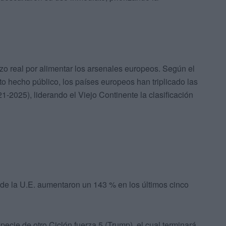
zo real por alimentar los arsenales europeos. Según el
o hecho público, los países europeos han triplicado las
-2025), liderando el Viejo Continente la clasificación
de la U.E. aumentaron un 143 % en los últimos cinco
cie de otro Ciclón fuerza 5 (Trump), el cual terminará