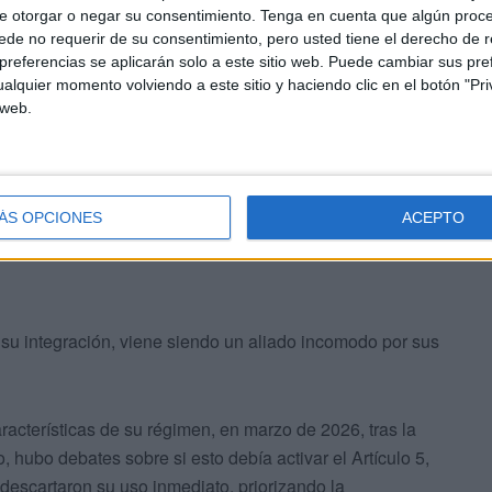
e otorgar o negar su consentimiento.
Tenga en cuenta que algún proc
iva, aunque recibió apoyo logístico y de inteligencia por
de no requerir de su consentimiento, pero usted tiene el derecho de r
l, no a través de la estructura formal de la OTAN. no
referencias se aplicarán solo a este sitio web. Puede cambiar sus pref
alquier momento volviendo a este sitio y haciendo clic en el botón "Pri
 web.
ÁS OPCIONES
ACEPTO
e su integración, viene siendo un aliado incomodo por sus
aracterísticas de su régimen, en marzo de 2026, tras la
, hubo debates sobre si esto debía activar el Artículo 5,
descartaron su uso inmediato, priorizando la