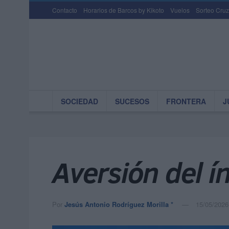
Contacto
Horarios de Barcos by Kikoto
Vuelos
Sorteo Cruz
SOCIEDAD
SUCESOS
FRONTERA
J
Aversión del í
Por
Jesús Antonio Rodríguez Morilla *
15/05/2026