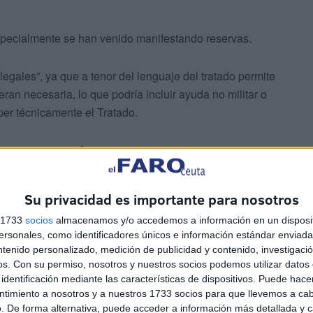
specialmente se han venido manifestando reservas.
gales”, ya que a tenor del lenguaje del tratado permite
ran necesaria, lo que podría incluir ayuda no militar o
per técnicamente el Tratado.
ten: Las Malvinas
Su privacidad es importante para nosotros
s 1733
socios
almacenamos y/o accedemos a información en un disposit
sonales, como identificadores únicos e información estándar enviada 
ntenido personalizado, medición de publicidad y contenido, investigaci
os.
Con su permiso, nosotros y nuestros socios podemos utilizar datos 
gentina y el Reino Unido, hubo una limitación geográfica
identificación mediante las características de dispositivos. Puede hacer
ntimiento a nosotros y a nuestros 1733 socios para que llevemos a ca
. De forma alternativa, puede acceder a información más detallada y 