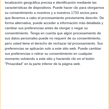
localización geográfica precisa e identificación mediante las
El proyecto para mejorar este lugar, que ha estado
en
características de dispositivos. Puede hacer clic para otorgarnos
su consentimiento a nosotros y a nuestros 1733 socios para
pésimas condiciones
durante muchos años tras
que llevemos a cabo el procesamiento previamente descrito. De
numerosas decepciones registradas, comienza a tener
forma alternativa, puede acceder a información más detallada y
forma.
cambiar sus preferencias antes de otorgar o negar su
consentimiento.
Tenga en cuenta que algún procesamiento de
Así, hasta esa finalización prevista en noviembre, se
sus datos personales puede no requerir de su consentimiento,
culminará la red de riego soterrado, por encima se le
pero usted tiene el derecho de rechazar tal procesamiento. Sus
realizará otro aporte de tierra con una capa vegetal y
preferencias se aplicarán solo a este sitio web. Puede cambiar
sus preferencias o retirar su consentimiento en cualquier
nutrientes, y entre los meses de septiembre y octubre se
momento volviendo a este sitio y haciendo clic en el botón
realizará la siembra de semillas, así como la colocación de
"Privacidad" en la parte inferior de la página web.
especies arbóreas
ya consolidadas en la parte que
menos azote el viento.
Paralelamente la Consejería está trabajando en la
redacción del proyecto de la segunda fase del parque, que
básicamente consiste en definir los usos que se darán al
espacio y que estarán enfocados al deporte.