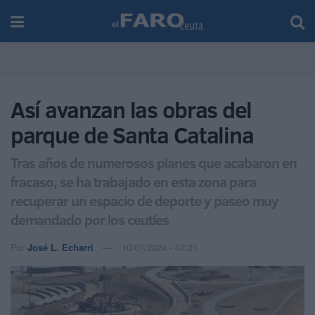
Así avanzan las obras del
parque de Santa Catalina
Tras años de numerosos planes que acabaron en
fracaso, se ha trabajado en esta zona para
recuperar un espacio de deporte y paseo muy
demandado por los ceutíes
Por
José L. Echarri
10/07/2024 - 07:21