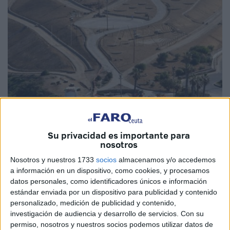
Fotos: Quino
Su privacidad es importante para
nosotros
Nosotros y nuestros 1733
socios
almacenamos y/o accedemos
El parque de Santa Catalina
es uno de los espacios de
a información en un dispositivo, como cookies, y procesamos
datos personales, como identificadores únicos e información
Ceuta con
mayor potencial
debido a su gran dimensión y
estándar enviada por un dispositivo para publicidad y contenido
a las vistas que muestra. La obra llevada a cabo para
personalizado, medición de publicidad y contenido,
regenerar el lugar está prevista que finalice en noviembre,
investigación de audiencia y desarrollo de servicios.
Con su
tal y como
ha explicado la Ciudad
a
El Faro
.
permiso, nosotros y nuestros socios podemos utilizar datos de