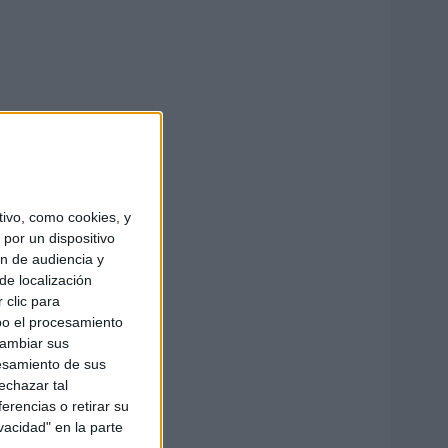
ivo, como cookies, y
por un dispositivo
ón de audiencia y
de localización
 clic para
bo el procesamiento
cambiar sus
esamiento de sus
echazar tal
erencias o retirar su
vacidad" en la parte