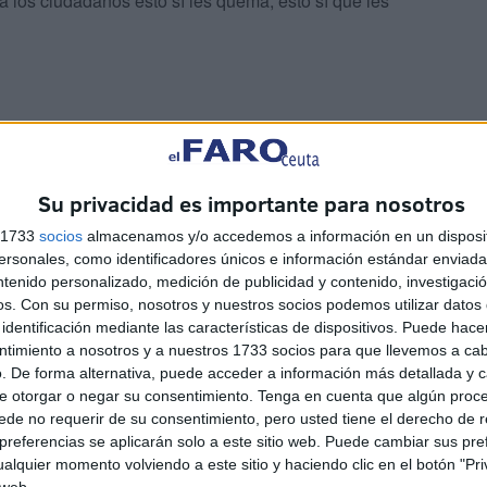
 los ciudadanos esto sí les quema, esto sí que les
Su privacidad es importante para nosotros
ruecos porque les sale más barato o de familias que
s 1733
socios
almacenamos y/o accedemos a información en un disposit
era de Ceuta no parece la más apropiada.
sonales, como identificadores únicos e información estándar enviada 
ntenido personalizado, medición de publicidad y contenido, investigaci
os.
Con su permiso, nosotros y nuestros socios podemos utilizar datos 
identificación mediante las características de dispositivos. Puede hacer
ntimiento a nosotros y a nuestros 1733 socios para que llevemos a ca
. De forma alternativa, puede acceder a información más detallada y 
e otorgar o negar su consentimiento.
Tenga en cuenta que algún proc
de no requerir de su consentimiento, pero usted tiene el derecho de r
 hablar, pero, sobre todo, buscar soluciones se
referencias se aplicarán solo a este sitio web. Puede cambiar sus pref
omo oportunismo político de un partido o la pataleta de
alquier momento volviendo a este sitio y haciendo clic en el botón "Pri
 web.