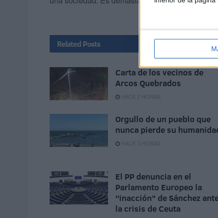
una sociedad. Es demasiado grave como para es
Related
Posts
M
Carta de los vecinos de
Arcos Quebrados
HACE 2 HORAS
Orgullo de un pueblo que
nunca pierde su humanida
HACE 3 HORAS
El PP denuncia en el
Parlamento Europeo la
"inacción" de Sánchez ant
la crisis de Ceuta