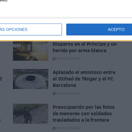
to.
ÁS OPCIONES
ACEPTO
Disparos en el Príncipe y un
herido por arma blanca
HACE 2 HORAS
Aplazado el amistoso entre
d
el Ittihad de Tánger y el FC
Barcelona
HACE 3 HORAS
Preocupación por las fotos
de menores con soldados
e
trasladados a la frontera
HACE 4 HORAS