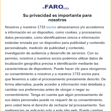
Su privacidad es importante para
nosotros
Nosotros y nuestros 1733
socios
almacenamos y/o accedemos
a información en un dispositivo, como cookies, y procesamos
El asociacionismo militar sigue reivindicando que haya
datos personales, como identificadores únicos e información
estándar enviada por un dispositivo para publicidad y contenido
libertad de expresión y busca soluciones
Cuando todo
personalizado, medición de publicidad y contenido,
parecía indicar que la privación de libertad impuesta por el
investigación de audiencia y desarrollo de servicios.
Con su
Ministerio de Defensa al delegado de la Asociación
permiso, nosotros y nuestros socios podemos utilizar datos de
Unificada de Militares Españoles (Aume) en Murcia, José
localización geográfica precisa e identificación mediante las
características de dispositivos. Puede hacer clic para otorgarnos
Salazar, iba a ser de momento la última, al menos durante
su consentimiento a nosotros y a nuestros 1733 socios para
unos días (salió a la calle el 30 de agosto), la cartera que
que llevemos a cabo el procesamiento previamente descrito. De
dirige Pedro Morenés acaba de proceder a imponer una
forma alternativa, puede acceder a información más detallada y
idéntica sanción al presidente de otro colectivo, en este
cambiar sus preferencias antes de otorgar o negar su
consentimiento.
Tenga en cuenta que algún procesamiento de
caso a la Asociación de Militares de Tropa y Marinería.
sus datos personales puede no requerir de su consentimiento,
Un hecho que nuevamente ha sensibilizado a todas las
pero usted tiene el derecho de rechazar tal procesamiento. Sus
delegaciones de Aume, como la ceutí, donde se considera,
preferencias se aplicarán solo a este sitio web. Puede cambiar