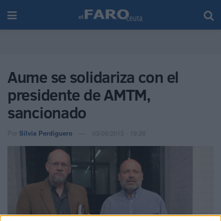
Aume se solidariza con el
presidente de AMTM,
sancionado
Por
Silvia Perdiguero
03/09/2013 - 19:26