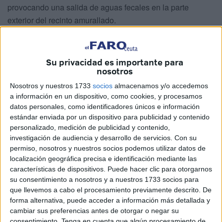
provocando una salida de aguas fecales en la parte
exterior del recinto amurallado.
Los siglos no perdonan, como tampoco lo hace la falta de
mantenimiento de muchos de nuestros bienes culturales y
Su privacidad es importante para
espacios naturales. Hace falta que la administración
nosotros
central y la autonómica se tomen en serio la conservación
Nosotros y nuestros 1733
socios
almacenamos y/o accedemos
de nuestro patrimonio natural y cultural.
a información en un dispositivo, como cookies, y procesamos
datos personales, como identificadores únicos e información
Deberían tomar en cuenta los recientes diagnósticos sobre
estándar enviada por un dispositivo para publicidad y contenido
el estado de conservación de nuestros bienes culturales y
personalizado, medición de publicidad y contenido,
abordar la redacción de los planes de protección y gestión
investigación de audiencia y desarrollo de servicios.
Con su
permiso, nosotros y nuestros socios podemos utilizar datos de
de los conjuntos históricos declarados en Ceuta, al igual
localización geográfica precisa e identificación mediante las
que los planes de ordenación y gestión de los espacios
características de dispositivos. Puede hacer clic para otorgarnos
naturales integrados en la Red Natura 2000.
su consentimiento a nosotros y a nuestros 1733 socios para
que llevemos a cabo el procesamiento previamente descrito. De
Sobre estos últimos, el Consejero de Medio Ambiente nos
forma alternativa, puede acceder a información más detallada y
trasladó, en una reciente reunión, que quieren tenerlos
cambiar sus preferencias antes de otorgar o negar su
consentimiento.
Tenga en cuenta que algún procesamiento de