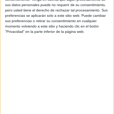
aprobados antes de que acabe el año. Ojalá fuera así,
sus datos personales puede no requerir de su consentimiento,
pero mucho nos tememos que este compromiso es muy
pero usted tiene el derecho de rechazar tal procesamiento. Sus
difícil que puedan cumplirlo teniendo en cuenta la
preferencias se aplicarán solo a este sitio web. Puede cambiar
complejidad de los trámites de participación ciudadana y
sus preferencias o retirar su consentimiento en cualquier
momento volviendo a este sitio y haciendo clic en el botón
de exposición pública. Nos conformaríamos con
"Privacidad" en la parte inferior de la página web.
comprobar que inician esta tramitación con la presentación
de los documentos técnicos en un breve plazo de tiempo.
Como todo en la vida, la consecución de los objetivos
depende, sobre todo, de la voluntad, de la solvencia
profesional, de la disponibilidad de medios y de la
constancia. La voluntad es el primer requisito para lograr
aquello que nos proponemos alcanzar. Es imposible un
cambio en la política patrimonial si no hay una férrea
voluntad de mejorar la situación de nuestros recursos
culturales y naturales.
Pienso que todas las personas que tienen