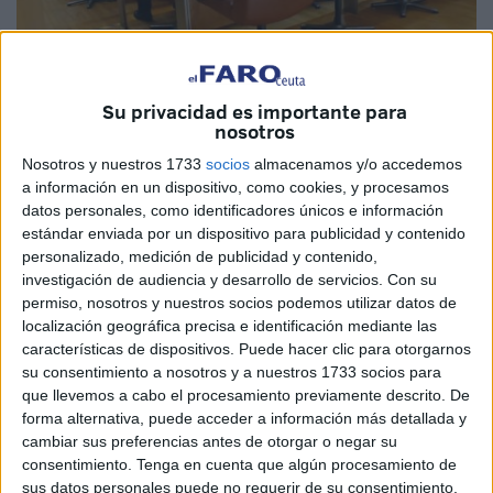
Su privacidad es importante para
Quino
nosotros
Nosotros y nuestros 1733
socios
almacenamos y/o accedemos
a información en un dispositivo, como cookies, y procesamos
datos personales, como identificadores únicos e información
El Pleno de la Asamblea completó ayer la tramitación
estándar enviada por un dispositivo para publicidad y contenido
personalizado, medición de publicidad y contenido,
parlamentaria del Presupuesto de la Ciudad para 2024,
investigación de audiencia y desarrollo de servicios.
Con su
que alcanza un montante récord de casi 431 millones de
permiso, nosotros y nuestros socios podemos utilizar datos de
euros. Lo hizo con los votos a favor del Partido Popular y
localización geográfica precisa e identificación mediante las
del MDyC y con la abstención del PSOE, que después de
características de dispositivos. Puede hacer clic para otorgarnos
su consentimiento a nosotros y a nuestros 1733 socios para
apoyar en documento en noviembre y de amagar con
que llevemos a cabo el procesamiento previamente descrito. De
rechazarlo a principios de este mes al final se inclinó por el
forma alternativa, puede acceder a información más detallada y
término medio.
cambiar sus preferencias antes de otorgar o negar su
consentimiento.
Tenga en cuenta que algún procesamiento de
Que las cuentas de la administración local para el próximo
sus datos personales puede no requerir de su consentimiento,