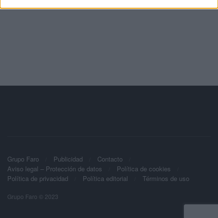
Grupo Faro
Publicidad
Contacto
Aviso legal – Protección de datos
Política de cookies
Política de privacidad
Política editorial
Términos de uso
Grupo Faro © 2023