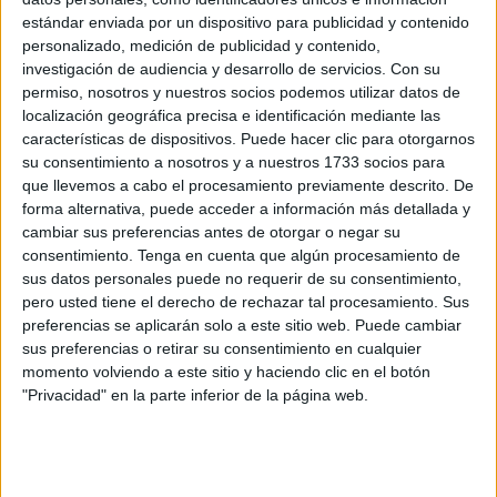
estándar enviada por un dispositivo para publicidad y contenido
Todos estos actos son hechos probados recogidos
en
personalizado, medición de publicidad y contenido,
sentencia publicada este jueves sobre la quema de
investigación de audiencia y desarrollo de servicios.
Con su
permiso, nosotros y nuestros socios podemos utilizar datos de
bienes propiedad de agentes de la UDYCO y de sus
localización geográfica precisa e identificación mediante las
familiares
. Hubo incendios provocados y hubo también
características de dispositivos. Puede hacer clic para otorgarnos
quien los causó. La coincidencia de que todos salpicaran
su consentimiento a nosotros y a nuestros 1733 socios para
a agentes de una misma Unidad y que se produjeran en
que llevemos a cabo el procesamiento previamente descrito. De
forma alternativa, puede acceder a información más detallada y
un momento de importantes golpes al narcotráfico y a la
cambiar sus preferencias antes de otorgar o negar su
delincuencia organizada asoma de trasfondo.
consentimiento.
Tenga en cuenta que algún procesamiento de
sus datos personales puede no requerir de su consentimiento,
Casi cinco años después nadie queda castigado por esos
pero usted tiene el derecho de rechazar tal procesamiento. Sus
atentados, a ojos de la Justicia no hay culpables porque
preferencias se aplicarán solo a este sitio web. Puede cambiar
no hay pruebas. En el otro lado de la balanza queda una
sus preferencias o retirar su consentimiento en cualquier
momento volviendo a este sitio y haciendo clic en el botón
UDYCO fragmentada, rota así como sus propias familias.
"Privacidad" en la parte inferior de la página web.
La clave de esta sentencia absolutoria es la falta de
pruebas y afecta al acontecimiento número 95. De los
50.000 que componen el procedimiento, la alerta roja se