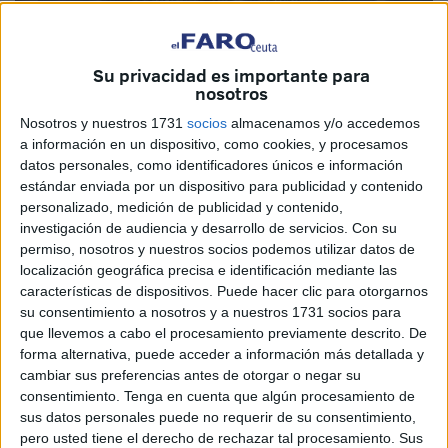
Su privacidad es importante para
nosotros
Nosotros y nuestros 1731
socios
almacenamos y/o accedemos
a información en un dispositivo, como cookies, y procesamos
Imagen de archivo
datos personales, como identificadores únicos e información
estándar enviada por un dispositivo para publicidad y contenido
personalizado, medición de publicidad y contenido,
investigación de audiencia y desarrollo de servicios.
Con su
El Gobierno de España aprobó atender los territorios del
permiso, nosotros y nuestros socios podemos utilizar datos de
localización geográfica precisa e identificación mediante las
país que más se han visto afectados por el tren de
características de dispositivos. Puede hacer clic para otorgarnos
borrascas que convirtió enero y buena parte de febrero en
su consentimiento a nosotros y a nuestros 1731 socios para
un auténtico caos. Ceuta se vio afectada, registrando
que llevemos a cabo el procesamiento previamente descrito. De
daños no solo en estructuras de seguridad sino también en
forma alternativa, puede acceder a información más detallada y
cambiar sus preferencias antes de otorgar o negar su
centros escolares.
consentimiento.
Tenga en cuenta que algún procesamiento de
sus datos personales puede no requerir de su consentimiento,
Ahora la administración local ha hecho sus deberes
pero usted tiene el derecho de rechazar tal procesamiento. Sus
presentando con detalle cuáles son las áreas en las que