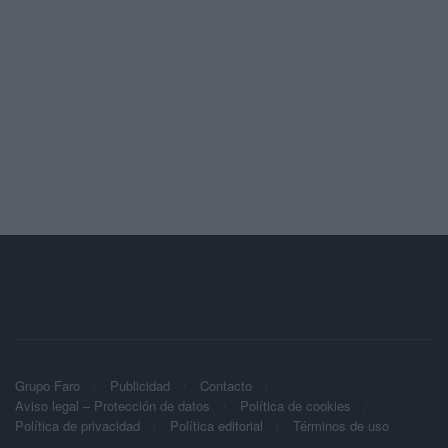
Grupo Faro
Publicidad
Contacto
Aviso legal – Protección de datos
Política de cookies
Política de privacidad
Política editorial
Términos de uso