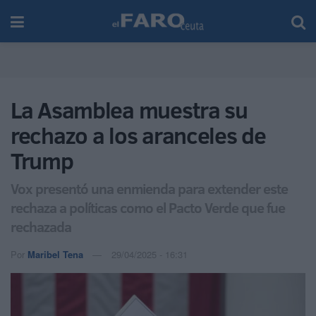
La Asamblea muestra su
rechazo a los aranceles de
Trump
Vox presentó una enmienda para extender este
rechaza a políticas como el Pacto Verde que fue
rechazada
Por
Maribel Tena
29/04/2025 - 16:31