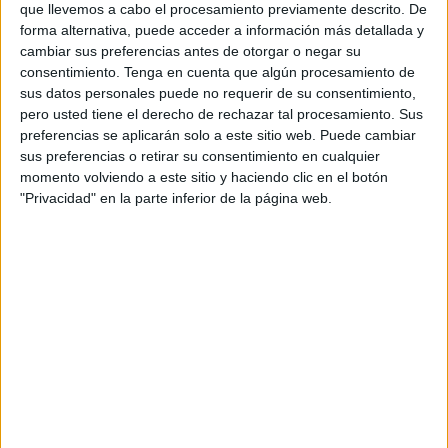
que llevemos a cabo el procesamiento previamente descrito. De
forma alternativa, puede acceder a información más detallada y
cambiar sus preferencias antes de otorgar o negar su
consentimiento.
Tenga en cuenta que algún procesamiento de
sus datos personales puede no requerir de su consentimiento,
pero usted tiene el derecho de rechazar tal procesamiento. Sus
preferencias se aplicarán solo a este sitio web. Puede cambiar
sus preferencias o retirar su consentimiento en cualquier
momento volviendo a este sitio y haciendo clic en el botón
"Privacidad" en la parte inferior de la página web.
Y es que, para ellos, “gracias al bipartidismo y el
Pacto
Verde
tenemos una economía nacional débil. Ahora, con
las leyes ecológicas van contra el mundo agroalimentario”
por lo que con la enmienda presentada pretendían mostrar
la oposición del pleno a “la imposición de los aranceles
por parte de EEUU así como a las políticas que lastran la
competitividad de nuestra económica, como el Pacto
Verde”.