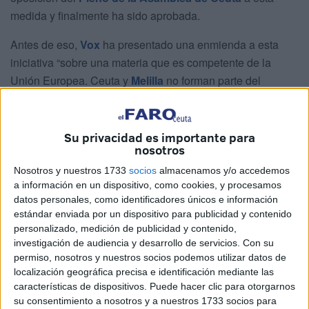
medida y finalmente ha sido aprobada.
Antes de eso,
Vox
ha presentado una enmienda a esta
iniciativa “sobre una materia que es competente de la
Unión Europea. Ceuta y
Melilla
no forman parte del
sistema arancelario” y no nos afecta, ha señalado Juan
Sergio Redondo.
Su privacidad es importante para
Además, ha reiterado que “el problema es que
PP
y PSOE
nosotros
rechazan los
aranceles de Trump
mientras que
Nosotros y nuestros 1733
socios
almacenamos y/o accedemos
defienden el Pacto Verde
” y desde Vox, ha asegurado,
a información en un dispositivo, como cookies, y procesamos
“rechazamos los
aranceles de Trump
y rechazamos las
datos personales, como identificadores únicos e información
estándar enviada por un dispositivo para publicidad y contenido
normas impuestas del Pacto Verde”.
personalizado, medición de publicidad y contenido,
investigación de audiencia y desarrollo de servicios.
Con su
permiso, nosotros y nuestros socios podemos utilizar datos de
localización geográfica precisa e identificación mediante las
características de dispositivos. Puede hacer clic para otorgarnos
su consentimiento a nosotros y a nuestros 1733 socios para