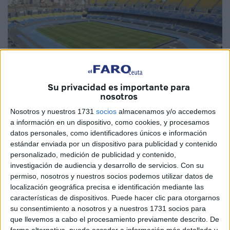
Su privacidad es importante para
nosotros
Imagen de archivo
Nosotros y nuestros 1731
socios
almacenamos y/o accedemos
a información en un dispositivo, como cookies, y procesamos
datos personales, como identificadores únicos e información
estándar enviada por un dispositivo para publicidad y contenido
personalizado, medición de publicidad y contenido,
El Estadio de Tánger, también conocido como Stade Ibn
investigación de audiencia y desarrollo de servicios.
Con su
Battouta, está en pleno crecimiento. Las obras de
permiso, nosotros y nuestros socios podemos utilizar datos de
rehabilitación y ampliación del equipamiento deportivo
localización geográfica precisa e identificación mediante las
multiusos ya han comenzado y avanzan a buen ritmo.
características de dispositivos. Puede hacer clic para otorgarnos
su consentimiento a nosotros y a nuestros 1731 socios para
La construcción ha sufrido transformaciones radicales en
que llevemos a cabo el procesamiento previamente descrito. De
forma alternativa, puede acceder a información más detallada y