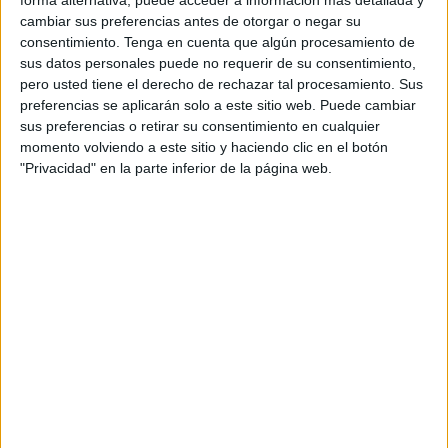
las últimas semanas que buscan mejorar la experiencia de
cambiar sus preferencias antes de otorgar o negar su
los aficionados y aumentar el aforo de la propia
consentimiento.
Tenga en cuenta que algún procesamiento de
construcción.
sus datos personales puede no requerir de su consentimiento,
pero usted tiene el derecho de rechazar tal procesamiento. Sus
Los trabajos se iniciaron hace unos veinte días, lo que
preferencias se aplicarán solo a este sitio web. Puede cambiar
indica, según han trasladado medios locales, que estarán
sus preferencias o retirar su consentimiento en cualquier
concluidos en el plazo previsto inicialmente de año y
momento volviendo a este sitio y haciendo clic en el botón
"Privacidad" en la parte inferior de la página web.
medio.
El aspecto estético del estadio no volverá a ser el mismo,
ya que se han retirado todas las gradas antiguas -con sus
característicos colores azul y amarillo- y se han sustituido
por otras nuevas. El objetivo es "realzar" el atractivo de la
pista.
Otro de los puntos claves de la remodelación será la
ampliación del estadio, que pasará de tener 68.000
asientos a 90.000. Esto será posible mediante la
incorporación de una nueva pista que sustituirá al circuito