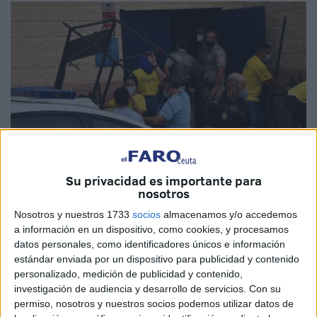
Su privacidad es importante para
nosotros
Nosotros y nuestros 1733
socios
almacenamos y/o accedemos
a información en un dispositivo, como cookies, y procesamos
datos personales, como identificadores únicos e información
estándar enviada por un dispositivo para publicidad y contenido
El Sindicato Agrupación Reformista de Policías (ARP)
personalizado, medición de publicidad y contenido,
ha solicitado este martes al Ministerio del Interior las
investigación de audiencia y desarrollo de servicios.
Con su
permiso, nosotros y nuestros socios podemos utilizar datos de
máximas garantías jurídicas en materia de devolución de