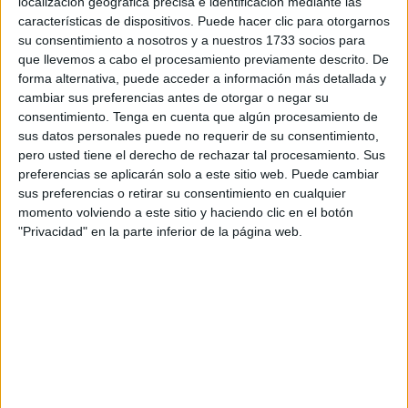
localización geográfica precisa e identificación mediante las
menores extranjeros no acompañados en las fronteras de
características de dispositivos. Puede hacer clic para otorgarnos
Ceuta y Melilla, a raíz del proceso de devolución a
su consentimiento a nosotros y a nuestros 1733 socios para
Marruecos
de estos menores que se está llevando a cabo
que llevemos a cabo el procesamiento previamente descrito. De
forma alternativa, puede acceder a información más detallada y
en nuestra ciudad,
ahora paralizado durante 72 horas
.
cambiar sus preferencias antes de otorgar o negar su
consentimiento.
Tenga en cuenta que algún procesamiento de
En un comunicado, este sindicato pide que cualquier
sus datos personales puede no requerir de su consentimiento,
acuerdo con Marruecos requiera de "las máximas
pero usted tiene el derecho de rechazar tal procesamiento. Sus
garantías jurídicas" principalmente para evitar que "
el
preferencias se aplicarán solo a este sitio web. Puede cambiar
Cuerpo de Policía Nacional
, sus miembros en las
sus preferencias o retirar su consentimiento en cualquier
ciudades Autónomas de Ceuta y Melilla, puedan sufrir una
momento volviendo a este sitio y haciendo clic en el botón
"Privacidad" en la parte inferior de la página web.
condena social o judicial por tratar estas devoluciones
alejadas en este caso, de la opinión y recomendación
expresa y mayoritaria de la Unión Europea con respecto al
país vecino".
Desde Sindicato Agrupación Reformista de Policías
señalan
al ministro Marlaska
que "debe atender en estos
momentos al Defensor del Pueblo de España, al Ministerio