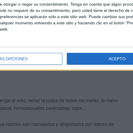
ado que alienta la barbarie? ¿Por qué cada vez tiene
e otorgar o negar su consentimiento.
Tenga en cuenta que algún proc
nales de justicia, los derechos humanos, los tratados
de no requerir de su consentimiento, pero usted tiene el derecho de r
referencias se aplicarán solo a este sitio web. Puede cambiar sus pref
alquier momento volviendo a este sitio y haciendo clic en el botón "Pri
 web.
ÁS OPCIONES
ACEPTO
enga al odio, echar la culpa de todos los males, la mano
 ateos, homosexuales pederastas, rojos...
sus valores son manejados y dilapidados por líderes de