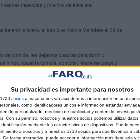
 nuestras mascotas y muchos de ellos son
trajeron a Islero, el toro que mató a Manolete el 28 de
o de comida, les dejamos cuadras para dormir,
los niños, hacer la comida, comprar. Nadie les pega y,
isión.
Su privacidad es importante para nosotros
s 1733
socios
almacenamos y/o accedemos a información en un disposit
sonales, como identificadores únicos e información estándar enviada 
ntenido personalizado, medición de publicidad y contenido, investigaci
os.
Con su permiso, nosotros y nuestros socios podemos utilizar datos 
identificación mediante las características de dispositivos. Puede hacer
ntimiento a nosotros y a nuestros 1733 socios para que llevemos a ca
. De forma alternativa, puede acceder a información más detallada y 