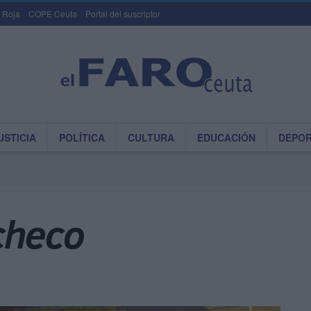
 Roja
COPE Ceuta
Portal del suscriptor
USTICIA
POLÍTICA
CULTURA
EDUCACIÓN
DEPO
checo