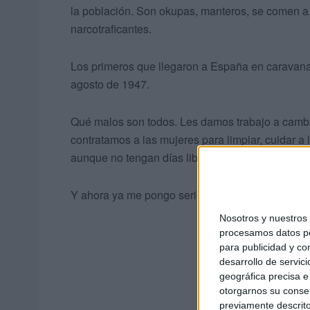
la población. Son okupas, manteros, se comen a
narcotraficantes.
Los primeros que llegaron a España en caravanas 
agosto de 1947.
Qué malos son todos. Les damos trabajo a cambi
contratamos a las mujeres para limpiar, cuidar a 
aunque no tengan días libres, pueden ver la telev
Y ahora ya me pongo serio.
Nosotros y nuestro
procesamos datos per
para publicidad y co
desarrollo de servici
geográfica precisa e 
otorgarnos su conse
previamente descrito