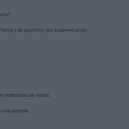
paña?
ranco y de panchitos (por sudamericanos).
van frotándose las manos.
 una pedrada.