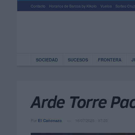
Contacto
Horarios de Barcos by Kikoto
Vuelos
Sorteo Cruz
SOCIEDAD
SUCESOS
FRONTERA
J
Arde Torre Pa
Por
El Cañonazo
16/07/2025 - 07:23