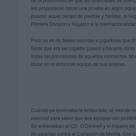
de la posibilidad de que las cualidades de bueno
les propusieran hacer una prueba en algún equip
pisaron aquel campo de piedras y heridas, si lle
Primera División y llegaron a la internacionalida
Pero no es mi deseo recordar a jugadores que tr
fiesta que era ser jugador juvenil y hacerlo co
todas las previsiones de aquellos momentos. Muc
titular en el entonces equipo de sus amores.
Cuando ya terminaba la temporada, el mes de ma
esencial para saber que dos equipos con posibil
Se enfrentaban el CD. O’Donnell y el Imperio de C
de ascenso contra el Campeón de Melilla. Con los