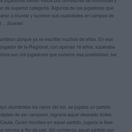
s jugadores fueran vistos por corredores de futbolistas y
o de superior categoría. Algunos de los jugadores que
garon a triunfar y lucieron sus cualidades en campos de
d… ¡Suerte!.
iunfaron porque ya se escribe muchos de ellos. En esa
mo jugador de la Regional, con apenas 16 años, superaba
hos son los jugadores que tuvieron esa posibilidad, ser
yo alumbraba los rayos del sol, se jugaba un partido
idades de ser campeón, lograría aquel deseado trofeo.
euta. Quien triunfara en aquel partido, jugaría la fase
 nervios a flor de piel, dió comienzo aquel partido con