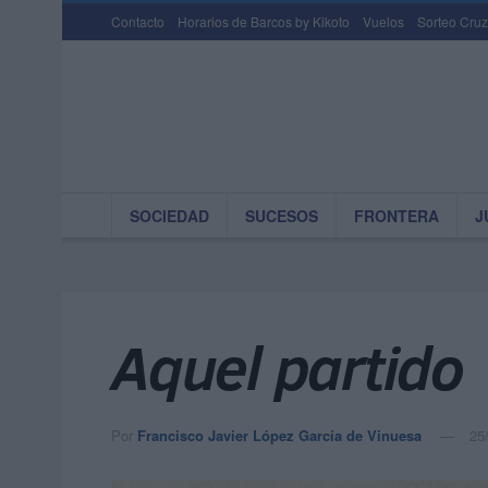
Contacto
Horarios de Barcos by Kikoto
Vuelos
Sorteo Cruz
SOCIEDAD
SUCESOS
FRONTERA
J
Aquel partido
Por
Francisco Javier López García de Vinuesa
25