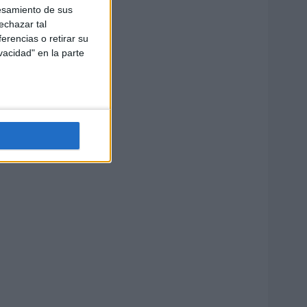
esamiento de sus
echazar tal
erencias o retirar su
vacidad" en la parte