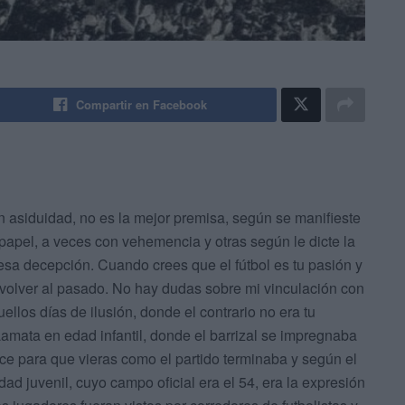
Compartir en Facebook
con asiduidad, no es la mejor premisa, según se manifieste
 papel, a veces con vehemencia y otras según le dicte la
esa decepción. Cuando crees que el fútbol es tu pasión y
olver al pasado. No hay dudas sobre mi vinculación con
los días de ilusión, donde el contrario no era tu
amata en edad infantil, donde el barrizal se impregnaba
ice para que vieras como el partido terminaba y según el
edad juvenil, cuyo campo oficial era el 54, era la expresión