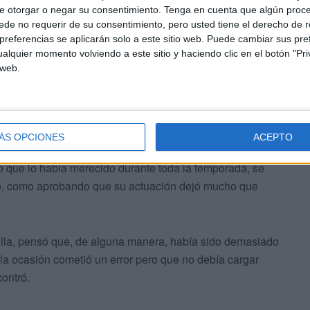
e otorgar o negar su consentimiento.
Tenga en cuenta que algún proc
de no requerir de su consentimiento, pero usted tiene el derecho de r
referencias se aplicarán solo a este sitio web. Puede cambiar sus pref
alquier momento volviendo a este sitio y haciendo clic en el botón "Pri
 web.
, recordaba aquella anécdota cuando tomaba un café en
enir a aquel árbitro, ya bastante mayor. Este Señor se
respuesta. Si la encontró en las palabras que el
ÁS OPCIONES
ACEPTO
fue un colegiado vendido, sin personalidad, que tuvo la
o que lo había merecido durante toda la temporada, se
tó, como aprobando que su actuación dejó mucho que
lla, pensó que, de alguna manera, había sido demasiado
a ocasión cometió un error pero que no debía cargar
contró.