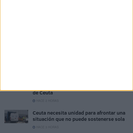
abordar la crisis y reclamar una
respuesta europea
HACE 23 MINUTOS
Valdivia destaca la respuesta solidaria de
Ceuta ante la crisis migratoria
HACE 36 MINUTOS
Vivas y Rego analizan en Ceuta la
situación de los menores
HACE 1 HORA
Vox apoya "toda movilización ciudadana"
en defensa de la españolidad y seguridad
de Ceuta
HACE 2 HORAS
Ceuta necesita unidad para afrontar una
situación que no puede sostenerse sola
HACE 3 HORAS