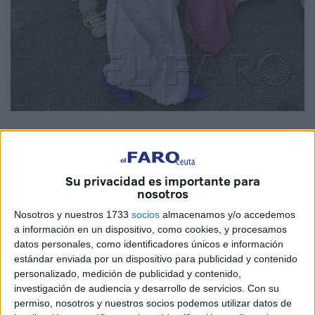
Su privacidad es importante para
Los alumnos de la escuela coránica Abi Al Hassan Acharri
nosotros
demostraron sus conocimientos sobre el ‘Hajj’ y dieron
Nosotros y nuestros 1733
socios
almacenamos y/o accedemos
siete vueltas a una maqueta de la sagrada Kaaba.
a información en un dispositivo, como cookies, y procesamos
datos personales, como identificadores únicos e información
Una tarde al año, el acceso a los bajos de la mezquita Sidi
estándar enviada por un dispositivo para publicidad y contenido
Embarek se convierte en una miniatura de La Meca que
personalizado, medición de publicidad y contenido,
guarda la proporción de unos peregrinos muy especiales.
investigación de audiencia y desarrollo de servicios.
Con su
Los alumnos de la escuela coránica Abi Al Hassan
permiso, nosotros y nuestros socios podemos utilizar datos de