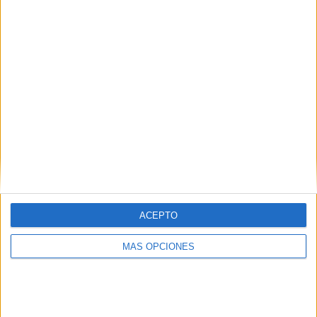
“por estos pequeños. ¿Qué les vamos a dejar? Tenemos
que luchar por que sean ciudadanos formados y luchar
contra el fracaso escolar”. Esta escuela tiene entre 160 y
180 alumnos (de cuatro a diez años) distribuidos en dos
turnos.
ACEPTO
MÁS OPCIONES