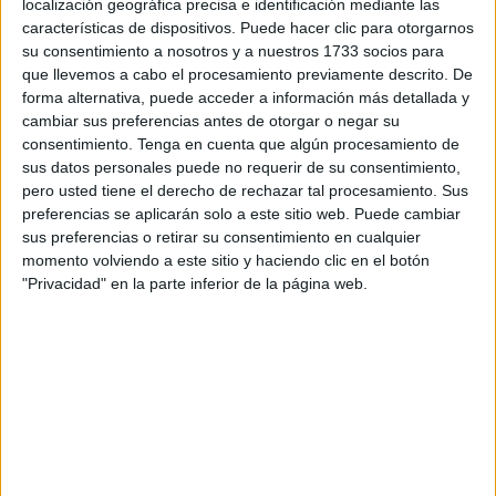
localización geográfica precisa e identificación mediante las
Acharri, dentro de su calendario de actividades, ensayaron
características de dispositivos. Puede hacer clic para otorgarnos
ayer la peregrinación o Hajj que, durante el duodécimo
su consentimiento a nosotros y a nuestros 1733 socios para
mes del calendario musulmán (du l-hiyya), lleva hasta
que llevemos a cabo el procesamiento previamente descrito. De
Arabia Saudí a miles de fieles. Una iniciativa que los
forma alternativa, puede acceder a información más detallada y
cambiar sus preferencias antes de otorgar o negar su
docentes han llamado Aprendiendo pasito a pasito a
consentimiento.
Tenga en cuenta que algún procesamiento de
peregrinar, donde los más pequeños son los auténticos
sus datos personales puede no requerir de su consentimiento,
protagonistas.
pero usted tiene el derecho de rechazar tal procesamiento. Sus
Abdelatif Limmagui, secretario de la Comunidad Mezquita
preferencias se aplicarán solo a este sitio web. Puede cambiar
Sidi Embarek, de la cual depende este centro, señaló que
sus preferencias o retirar su consentimiento en cualquier
momento volviendo a este sitio y haciendo clic en el botón
los estudiantes aprenden mansik el Hajj , es decir, las
"Privacidad" en la parte inferior de la página web.
normas de la peregrinación que el Profeta Muhammad
(saws) transmitió a la comunidad musulmana. Desde hace
seis o siete años, recordó, ésta es una de las citas que
mayor acogida tienen de público, sobre todo, de padres y
madres.
Con este simulacro, los estudiantes tienen oportunidad de
poner en práctica los conocimientos que han adquirido