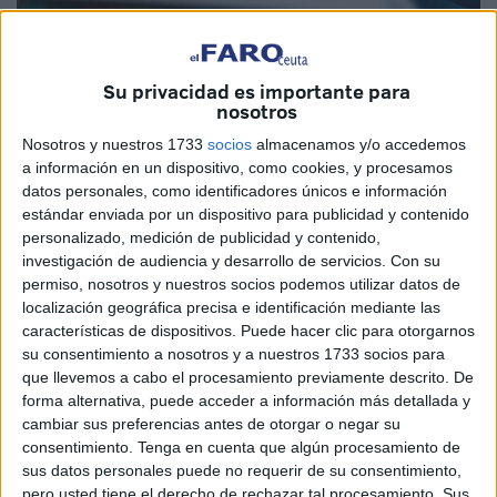
Su privacidad es importante para
nosotros
Imagen de archivo
Nosotros y nuestros 1733
socios
almacenamos y/o accedemos
a información en un dispositivo, como cookies, y procesamos
datos personales, como identificadores únicos e información
estándar enviada por un dispositivo para publicidad y contenido
La Ciudad ha aprobado la convocatoria de ayudas para
personalizado, medición de publicidad y contenido,
investigación de audiencia y desarrollo de servicios.
Con su
modernizar la flota de taxis que opera en Ceuta. Desde el
permiso, nosotros y nuestros socios podemos utilizar datos de
Gobierno local existe un compromiso claro con un sector
localización geográfica precisa e identificación mediante las
importante en nuestra ciudad, que debe no solo ofrecer el
características de dispositivos. Puede hacer clic para otorgarnos
mejor servicio sino gozar de la máxima protección.
su consentimiento a nosotros y a nuestros 1733 socios para
que llevemos a cabo el procesamiento previamente descrito. De
Los taxistas son los primeros profesionales con los que se
forma alternativa, puede acceder a información más detallada y
cambiar sus preferencias antes de otorgar o negar su
topan los turistas al llegar a Ceuta y deben, por tanto,
consentimiento.
Tenga en cuenta que algún procesamiento de
ofrecer una tarjeta de servicio impecable. Pero para ello
sus datos personales puede no requerir de su consentimiento,
necesitan ayuda de una institución municipal que debe
pero usted tiene el derecho de rechazar tal procesamiento. Sus