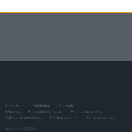
Grupo Faro
Publicidad
Contacto
Aviso legal – Protección de datos
Política de cookies
Política de privacidad
Política editorial
Términos de uso
Grupo Faro © 2023