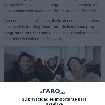
Ceuta 2026
ha vuelto a congregar este año a numerosos
apasionados a las puertas del Teatro Auditorio
Revellín.
A pesar del frío, el viento y la lluvia, decenas de personas
han acudido
desde primera hora de la mañana para
asegurarse un ticket
para una de las citas culturales más
esperadas del calendario festivo ceutí.
Su privacidad es importante para
nosotros