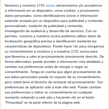
Desde las 5:45 horas
Nosotros y nuestros 1731
socios
almacenamos y/o accedemos
a información en un dispositivo, como cookies, y procesamos
datos personales, como identificadores únicos e información
Las primeras personas comenzaron a llegar a la cola
estándar enviada por un dispositivo para publicidad y contenido
alrededor de las 5:45 horas de la madrugada.
personalizado, medición de publicidad y contenido,
investigación de audiencia y desarrollo de servicios.
Con su
Tras cuatro horas de espera,
Gema fue la primera en
permiso, nosotros y nuestros socios podemos utilizar datos de
conseguir una entrada
, acompañada por Irene y María.
localización geográfica precisa e identificación mediante las
características de dispositivos. Puede hacer clic para otorgarnos
“
Hemos pasado mucho frío
, pero lo importante es tener
su consentimiento a nosotros y a nuestros 1731 socios para
la entrada y poder disfrutar del
carnaval de Ceuta
”,
que llevemos a cabo el procesamiento previamente descrito. De
forma alternativa, puede acceder a información más detallada y
señalaba tras hacerse con sus tickets.
cambiar sus preferencias antes de otorgar o negar su
consentimiento.
Tenga en cuenta que algún procesamiento de
sus datos personales puede no requerir de su consentimiento,
pero usted tiene el derecho de rechazar tal procesamiento. Sus
preferencias se aplicarán solo a este sitio web. Puede cambiar
sus preferencias o retirar su consentimiento en cualquier
momento volviendo a este sitio y haciendo clic en el botón
Merece la pena
"Privacidad" en la parte inferior de la página web.