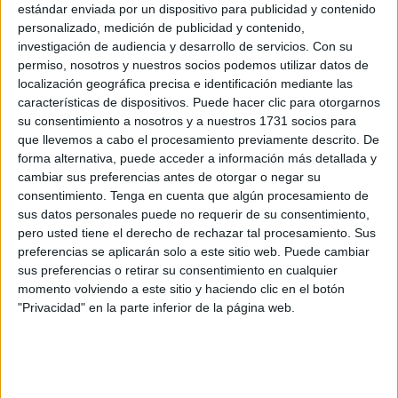
una doble conciencia: la del orgullo de pertenecer a una
estándar enviada por un dispositivo para publicidad y contenido
tierra diversa y profundamente singular, y la de haber
personalizado, medición de publicidad y contenido,
investigación de audiencia y desarrollo de servicios.
Con su
experimentado en primera persona las consecuencias de
permiso, nosotros y nuestros socios podemos utilizar datos de
una anomalía jurídica y social que ha marcado
localización geográfica precisa e identificación mediante las
generaciones enteras. La mutilación de los apellidos no es
características de dispositivos. Puede hacer clic para otorgarnos
una cuestión menor ni un simple defecto administrativo; es
su consentimiento a nosotros y a nuestros 1731 socios para
que llevemos a cabo el procesamiento previamente descrito. De
una alteración sustancial de la identidad personal. Y
forma alternativa, puede acceder a información más detallada y
cuando el Estado interviene —por acción u omisión— en
cambiar sus preferencias antes de otorgar o negar su
algo tan esencial, las consecuencias trascienden lo formal
consentimiento.
Tenga en cuenta que algún procesamiento de
para instalarse en lo emocional, lo social y lo psicológico.
sus datos personales puede no requerir de su consentimiento,
pero usted tiene el derecho de rechazar tal procesamiento. Sus
preferencias se aplicarán solo a este sitio web. Puede cambiar
"El resultado fue una
sus preferencias o retirar su consentimiento en cualquier
ruptura en la transmisión
momento volviendo a este sitio y haciendo clic en el botón
"Privacidad" en la parte inferior de la página web.
intergeneracional de la
identidad, una
desconexión entre el