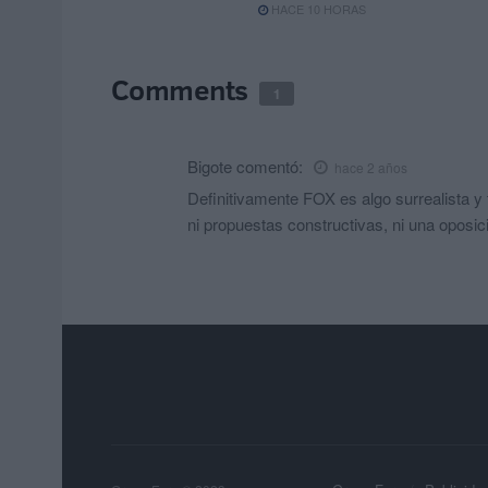
HACE 10 HORAS
Comments
1
Bigote
comentó:
hace 2 años
Definitivamente FOX es algo surrealista y t
ni propuestas constructivas, ni una oposici