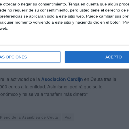
e otorgar o negar su consentimiento.
Tenga en cuenta que algún proc
de no requerir de su consentimiento, pero usted tiene el derecho de r
referencias se aplicarán solo a este sitio web. Puede cambiar sus pref
sto beneficiados, de manera concreta, el emprendimiento
alquier momento volviendo a este sitio y haciendo clic en el botón "Pri
 web.
ún el Gobierno”.
ÁS OPCIONES
ACEPTO
re la actividad de la
Asociación Cardijn
en Ceuta tras la
000 euros a la entidad. Asimismo, pedirá que se le
onómico y “si se va a transferir más dinero”
Pleno de la Asamblea de Ceuta
Vox