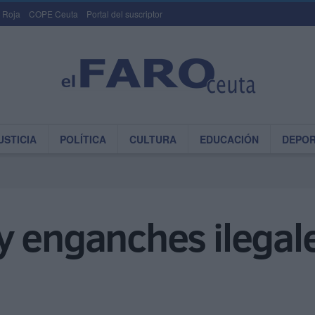
 Roja
COPE Ceuta
Portal del suscriptor
USTICIA
POLÍTICA
CULTURA
EDUCACIÓN
DEPO
y enganches ilegal