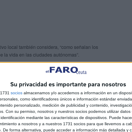
tivo local también considera, “como señalan los
de la vida en las ciudades autónomas”.
ardijn
Su privacidad es importante para nosotros
s 1731
socios
almacenamos y/o accedemos a información en un disposit
sonales, como identificadores únicos e información estándar enviada 
ntenido personalizado, medición de publicidad y contenido, investigaci
os.
Con su permiso, nosotros y nuestros socios podemos utilizar datos 
identificación mediante las características de dispositivos. Puede hacer
bre el
Premio Talento
y cuestionará “cuáles son los
ntimiento a nosotros y a nuestros 1731 socios para que llevemos a ca
. De forma alternativa, puede acceder a información más detallada y 
 que se haya distinguido personalmente al presidente”,