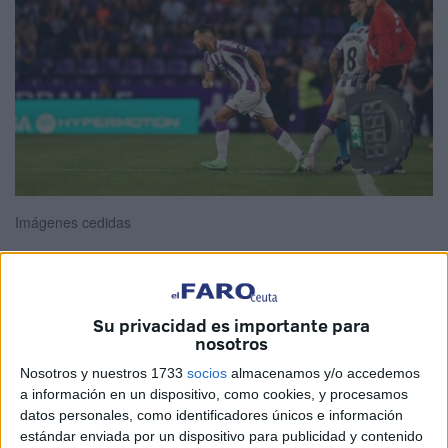
Imágenes cedidas
El calvario de Anuar llegó a su fin. Volvió a pisar un
Su privacidad es importante para
nosotros
terreno de juego
después de más 365 días. Sufrió una
rotura
de
ligamento cruzado
en la rodilla derecha en un
Nosotros y nuestros 1733
socios
almacenamos y/o accedemos
partido de entrenamiento con el Burgos. El pasado
a información en un dispositivo, como cookies, y procesamos
datos personales, como identificadores únicos e información
domingo, el jugador natural de Ceuta, ingresó al césped
estándar enviada por un dispositivo para publicidad y contenido