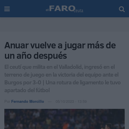
Anuar vuelve a jugar más de
un año después
El ceutí que milita en el Valladolid, ingresó en el
terreno de juego en la victoria del equipo ante el
Burgos por 3-0 | Una rotura de ligamento le tuvo
apartado del fútbol
Por
Fernando Morcillo
05/10/2023 - 13:59