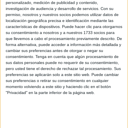
del estadio José Zorrilla en el minuto 78, disputando sus
personalizado, medición de publicidad y contenido,
primeros minutos después de una larga lesión.
investigación de audiencia y desarrollo de servicios.
Con su
permiso, nosotros y nuestros socios podemos utilizar datos de
Cuando sales de una lesión y vuelves al terreno de juego,
localización geográfica precisa e identificación mediante las
siempre es especial y más para un futbolista que ha
características de dispositivos. Puede hacer clic para otorgarnos
su consentimiento a nosotros y a nuestros 1733 socios para
pasado todo este año más en el gimnasio que en el verde.
que llevemos a cabo el procesamiento previamente descrito. De
Anuar Tuhami disputó alrededor de 15 minutos en el
derbi
forma alternativa, puede acceder a información más detallada y
castellano que enfrentó a su Real Valladolid contra el
cambiar sus preferencias antes de otorgar o negar su
Burgos, donde los vallisoletanos se impusieron por un
consentimiento.
Tenga en cuenta que algún procesamiento de
sus datos personales puede no requerir de su consentimiento,
contundente 3-0.
pero usted tiene el derecho de rechazar tal procesamiento. Sus
preferencias se aplicarán solo a este sitio web. Puede cambiar
No había mejor escenario para Anuar que la vuelta a los
sus preferencias o retirar su consentimiento en cualquier
terrenos de juego contra el mismo rival con el que jugó el
momento volviendo a este sitio y haciendo clic en el botón
partido que se lesionó: el Burgos. A día de hoy el jugador
"Privacidad" en la parte inferior de la página web.
caballa recuerda todo su proceso.
En el partido intersemanal contra el Eldense, Anuar fue
convocado pero a pesar de no disputar minutos es positivo
que esté con el grupo, de esta forma el entrenador