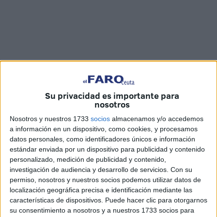
Su privacidad es importante para
nosotros
Imágenes: Jesús Galindo
Nosotros y nuestros 1733
socios
almacenamos y/o accedemos
a información en un dispositivo, como cookies, y procesamos
datos personales, como identificadores únicos e información
estándar enviada por un dispositivo para publicidad y contenido
Antonio González ‘Ñito’, capitán
de la AD Ceuta
,
personalizado, medición de publicidad y contenido,
compareció en la sala de prensa del estadio
Alfonso
investigación de audiencia y desarrollo de servicios.
Con su
Murube
para tratar lo que será una nueva edición del
permiso, nosotros y nuestros socios podemos utilizar datos de
localización geográfica precisa e identificación mediante las
derbi norteafricano
.
características de dispositivos. Puede hacer clic para otorgarnos
su consentimiento a nosotros y a nuestros 1733 socios para
El ‘23’ del equipo caballa habla sobre la situación del rival: