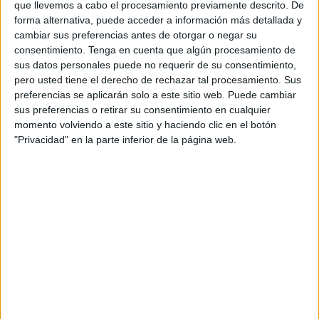
que llevemos a cabo el procesamiento previamente descrito. De
“Siguen haciendo cambios y fichajes, entonces tampoco
forma alternativa, puede acceder a información más detallada y
sabemos realmente lo que nos vamos a encontrar, pero ya
cambiar sus preferencias antes de otorgar o negar su
te digo difícil va a ser, es un derbi, lo que tenemos es
consentimiento.
Tenga en cuenta que algún procesamiento de
sus datos personales puede no requerir de su consentimiento,
centrarnos en nosotros, en estar en nuestro nivel. Quitando
pero usted tiene el derecho de rechazar tal procesamiento. Sus
el día de Mérida y Antequera, creo que el equipo durante
preferencias se aplicarán solo a este sitio web. Puede cambiar
toda la temporada está haciendo unos grandes partidos a
sus preferencias o retirar su consentimiento en cualquier
un grandísimo nivel”, argumentó el centrocampista.
momento volviendo a este sitio y haciendo clic en el botón
"Privacidad" en la parte inferior de la página web.
La situación actual del Melilla en la tabla es algo que el
capitán ceutí no tiene en cuenta y solo se fija en hacer
buen partido el domingo: “Lo de las clasificaciones no lo
tengo en cuenta, cada año que pasa más me doy cuenta
que no tiene nada que ver. Cada partido es diferente. Si tú
no estás al 100%, cualquier equipo te gana y más en esta
categoría que todos los equipos son muy competitivos. Así
que hay que estar bien, ser lo que nosotros queremos ser y
conseguir allí más nuestra idea de juego y estar al 100%”.