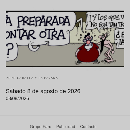
PEPE CABALLA Y LA PAVANA
Sábado 8 de agosto de 2026
08/08/2026
Grupo Faro
Publicidad
Contacto