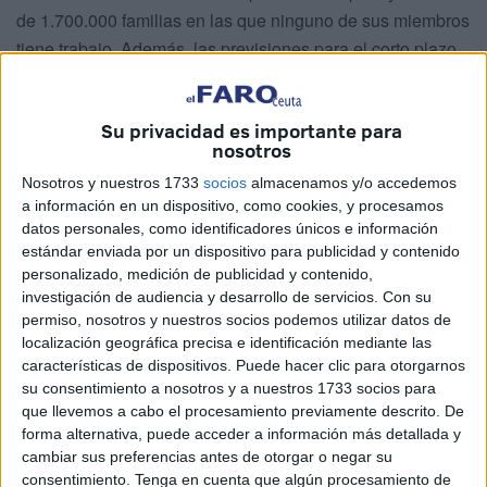
de 1.700.000 familias en las que ninguno de sus miembros
tiene trabajo. Además, las previsiones para el corto plazo
no son nada halagüeñas y todo el mundo da por sentado
que al final del presente año llegaremos a la cifra de seis
Su privacidad es importante para
millones de parados.
nosotros
Por si lo anterior no fuese ya suficiente, el Gobierno se ve
Nosotros y nuestros 1733
socios
almacenamos y/o accedemos
obligado a tomar unas medidas francamente duras, como
a información en un dispositivo, como cookies, y procesamos
ha reconocido el propio Rajoy, que van desde la subida
datos personales, como identificadores únicos e información
del Impuesto de la Renta para las Personas Físicas, al
estándar enviada por un dispositivo para publicidad y contenido
copago farmacéutico, subida de las tasas universitarias y
personalizado, medición de publicidad y contenido,
investigación de audiencia y desarrollo de servicios.
Con su
ahora se anuncia una nueva subida de impuestos, mas
permiso, nosotros y nuestros socios podemos utilizar datos de
concretamente del IVA, para el próximo año. Unas
localización geográfica precisa e identificación mediante las
medidas, sobre las que los expertos discrepan si son las
características de dispositivos. Puede hacer clic para otorgarnos
acertadas o no -parece que hay más opiniones favorables
su consentimiento a nosotros y a nuestros 1733 socios para
que llevemos a cabo el procesamiento previamente descrito. De
a las mismas que contrarias- pero que producen una cierta
forma alternativa, puede acceder a información más detallada y
angustia en los ciudadanos. Donde, sin embargo, existe
cambiar sus preferencias antes de otorgar o negar su
casi unanimidad es en la insuficiente explicación que de
consentimiento.
Tenga en cuenta que algún procesamiento de