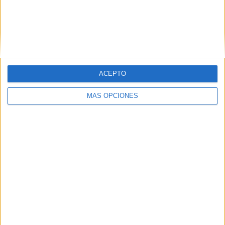
Qué pena, qué pena
HACE 4 HORAS
Defender a Ceuta, está por encima de las
siglas
ACEPTO
HACE 4 HORAS
MÁS OPCIONES
¡Rápido, rápido!: las mafias se forran
sacando inmigrantes de Ceuta
HACE 5 HORAS
Un inmigrante intenta la entrada en
Ceuta desde Marruecos en parapente
HACE 5 HORAS
La playa del Trampolín estrena diez
baños y treinta duchas para atender a los
inmigrantes