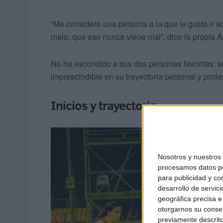
“Me considero una persona a la que le gusta ir s
malo, que eso nunca viene mal”, dice la propia Á
No ha escondido a sus dos personas favoritas: s
imprescindible en su trayectoria personal y profe
Inicios y trayectoria
Nosotros y nuestro
procesamos datos per
para publicidad y co
desarrollo de servici
geográfica precisa e 
otorgarnos su conse
previamente descrito