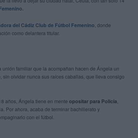
 la llevó a dejar su ciudad natal, Ceuta, con tan solo 14
 Femenino.
dora del Cádiz Club de Fútbol Femenino
, donde
ión como delantera titular.
la unión familiar que la acompañan hacen de Ángela un
, sin olvidar nunca sus raíces caballas, que lleva consigo
s 18 años, Ángela tiene en mente
opositar para Policía
,
a. Por ahora, acaba de terminar bachillerato y
paginarlo con el fútbol.