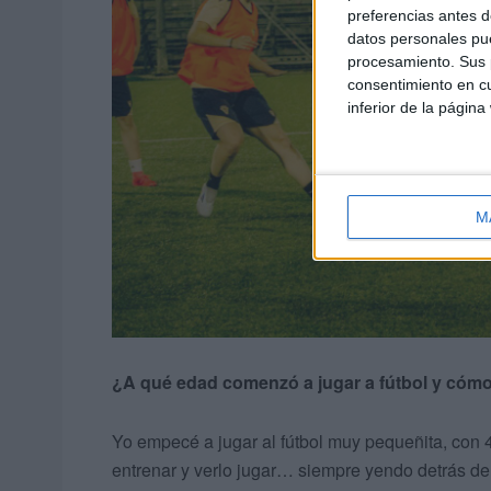
preferencias antes d
datos personales pue
procesamiento. Sus p
consentimiento en cu
inferior de la página
M
¿A qué edad comenzó a jugar a fútbol y cómo
Yo empecé a jugar al fútbol muy pequeñita, con
entrenar y verlo jugar… siempre yendo detrás de é