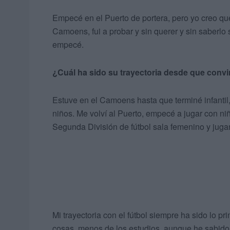
Empecé en el Puerto de portera, pero yo creo que
Camoens, fui a probar y sin querer y sin saberlo
empecé.
¿Cuál ha sido su trayectoria desde que convir
Estuve en el Camoens hasta que terminé infantil,
niños. Me volví al Puerto, empecé a jugar con n
Segunda División de fútbol sala femenino y jugan
Mi trayectoria con el fútbol siempre ha sido lo pr
cosas, menos de los estudios, aunque he sabid