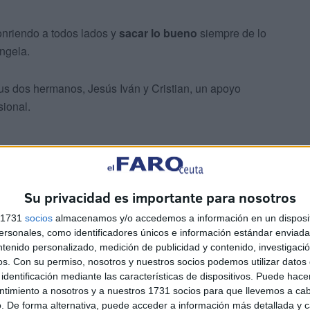
onriendo a todos lados y
sacar lo bueno
siempre de lo
ngela.
us dos hermanos, Jesús Iván y Cristian, un apoyo
sional.
Su privacidad es importante para nosotros
s 1731
socios
almacenamos y/o accedemos a información en un disposit
sonales, como identificadores únicos e información estándar enviada 
ntenido personalizado, medición de publicidad y contenido, investigaci
os.
Con su permiso, nosotros y nuestros socios podemos utilizar datos 
identificación mediante las características de dispositivos. Puede hacer
ntimiento a nosotros y a nuestros 1731 socios para que llevemos a ca
. De forma alternativa, puede acceder a información más detallada y 