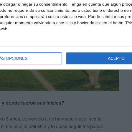
e otorgar o negar su consentimiento.
Tenga en cuenta que algún proc
de no requerir de su consentimiento, pero usted tiene el derecho de r
referencias se aplicarán solo a este sitio web. Puede cambiar sus pref
alquier momento volviendo a este sitio y haciendo clic en el botón "Pri
 web.
ÁS OPCIONES
ACEPTO
 y dónde fueron sus inicios?
 4 o 5 años, como veía a mi hermano mayor Jesús
l me picó la pelusilla y le quise seguir los pasos.