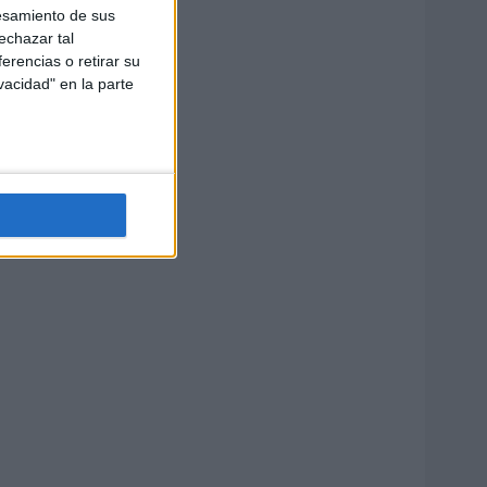
esamiento de sus
echazar tal
erencias o retirar su
vacidad" en la parte